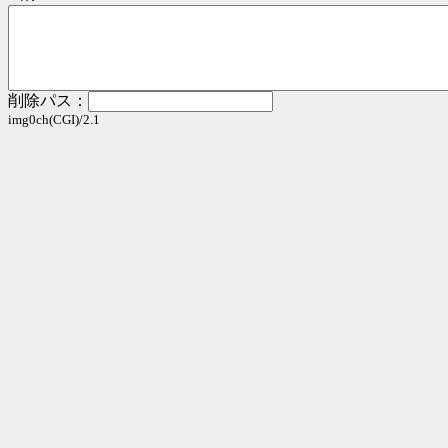
削除パス：
img0ch(CGI)/2.1