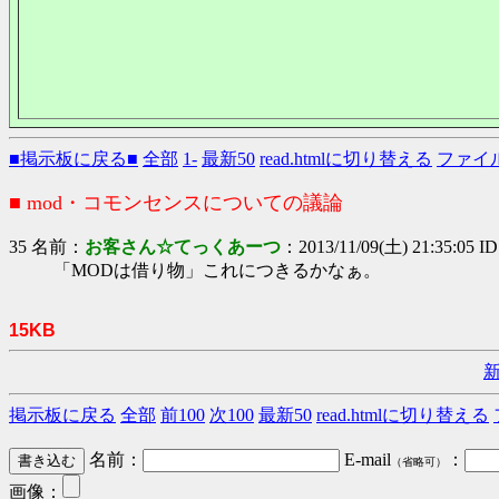
■掲示板に戻る■
全部
1-
最新50
read.htmlに切り替える
ファイ
■ mod・コモンセンスについての議論
35 名前：
お客さん☆てっくあーつ
：2013/11/09(土) 21:35:05 I
「MODは借り物」これにつきるかなぁ。
15KB
掲示板に戻る
全部
前100
次100
最新50
read.htmlに切り替える
名前：
E-mail
：
（省略可）
画像：