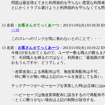
問題は最近増えてきた利用規約を守らない悪質な利用者
とにかくトラブル避けようと利用規約を守らなくても黙
12 名前：
お客さん☆てっくあーつ
：2013/11/05(火) 03:18:30 I
>>10
このスレへのリンクが気に食わないとのことで・・・
13 名前：
お客さん☆てっくあーつ
：2013/11/05(火) 10:19:22 I
今後3少女も出てくるので、ユーザー数も職人の数もま
で、今回職人を縛るのではなく、利用者に「最低限の常
おもうんですが、どうでしょう。
・改変改造による再配布は可、無改変再配布は不可。
・特に断りが無い物は上記のルールを仮定しても良い。
テックアーツがヘビーセーブを実装した時は(正確にはpng
・ヘビーセーブは無改変再配布に該当するので再配布不
・とくに断りがない場合は上記の制限が該当する。