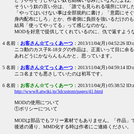
どうやらそうじゃない奴も結構いるみたいなんだよね。
そういう奴の言い分は、「誰でも見られる場所にUPし
「やってはいけない事は全部規約に書け」「意図にそぐ
身内配布にしろ」とか、作者側に負担を強いるだけのも
結局「使ってやってる」って感じなのかな。
MODを好意で提供してくれているのに、仇で返すよう
4 名前：
お客さん☆てっくあーつ
：2013/11/04(月) 04:52:26 ID
ニコ動のカス子R-18タグの作品は、正直いって目に余
あれどうにかならんもんかと、思っています。
5 名前：
お客さん☆てっくあーつ
：2013/11/04(月) 04:59:14 ID
ニコ名までも悪さしていたのは初耳です。
6 名前：
お客さん☆てっくあーつ
：2013/11/04(月) 05:38:52 ID
http://www8.atwiki.jp/3dcustom/pages/41.html
MODの使用について
①ポリシーについて
MODは部品でもフリー素材でもありません。「作品」
後述の通り、MMD化する時は作者にご連絡ください。