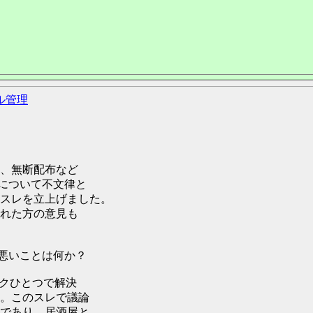
ル管理
、無断配布など
dについて不文律と
スレを立上げました。
れた方の意見も
て悪いことは何か？
ンクひとつで解決
。このスレで議論
であり、居酒屋と