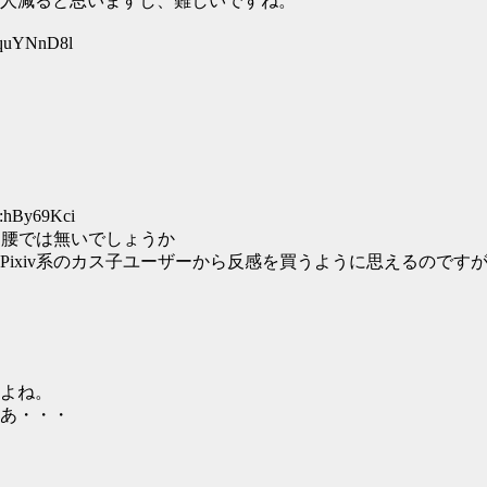
人減ると思いますし、難しいですね。
:quYNnD8l
D:hBy69Kci
カ腰では無いでしょうか
ixiv系のカス子ユーザーから反感を買うように思えるのです
よね。
あ・・・