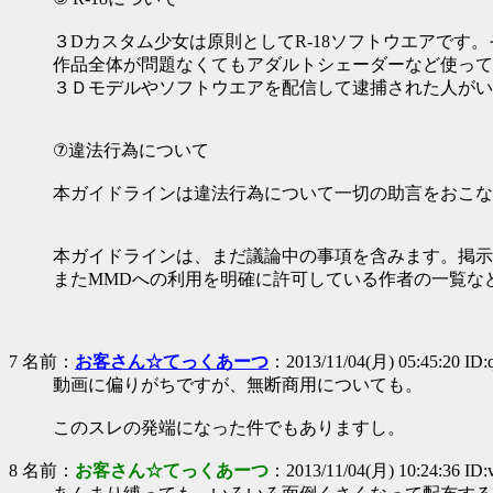
３Dカスタム少女は原則としてR-18ソフトウエアです
作品全体が問題なくてもアダルトシェーダーなど使って
３Ｄモデルやソフトウエアを配信して逮捕された人がい
⑦違法行為について
本ガイドラインは違法行為について一切の助言をおこな
本ガイドラインは、まだ議論中の事項を含みます。掲示
またMMDへの利用を明確に許可している作者の一覧な
7 名前：
お客さん☆てっくあーつ
：2013/11/04(月) 05:45:20 ID
動画に偏りがちですが、無断商用についても。
このスレの発端になった件でもありますし。
8 名前：
お客さん☆てっくあーつ
：2013/11/04(月) 10:24:36 ID