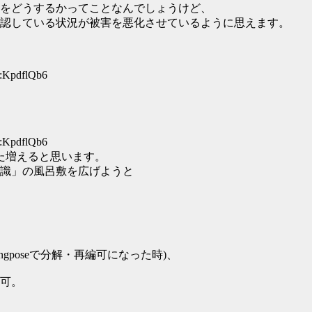
をどうするかってことなんでしょうけど、
認している状況が被害を悪化させているように思えます。
D:KpdflQb6
D:KpdflQb6
た増えると思います。
識」の風呂敷を広げようと
poseで分解・再編可になった時)、
可。