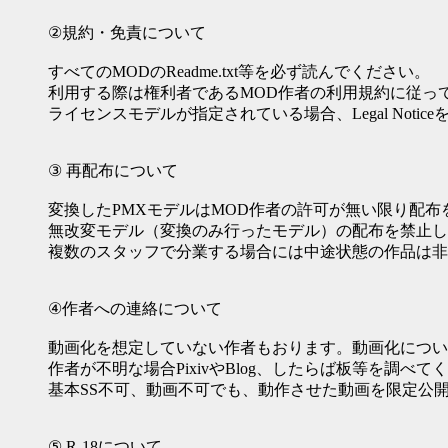
②規約・免責について
すべてのMODのReadme.txt等を必ず読んでください。
利用する際は権利者であるMOD作者の利用規約に従っ
ライセンスモデルが指定されている場合、Legal Notic
③ 再配布について
変換したPMXモデルはMOD作者の許可が無い限り配布
無改変モデル（変換のみ行ったモデル）の配布を禁止し
複数のスタッフで分業する場合には中途状態の作品は非
④作者への連絡について
動画化を想定していない作者もおります。動画化につい
作者が不明な場合PixivやBlog、したらば板等を調
基本SS不可、動画不可でも、動作させた動画を限定公
⑤ R-18について