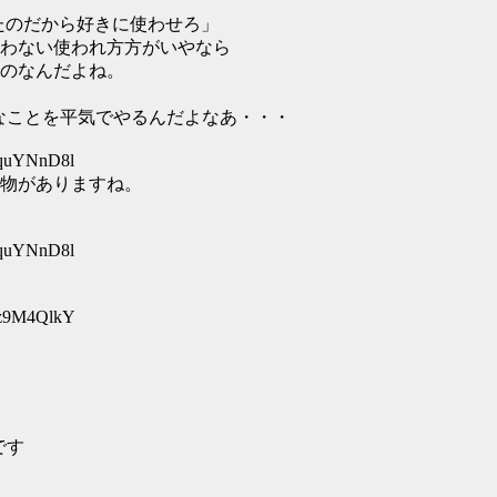
たのだから好きに使わせろ」
わない使われ方方がいやなら
のなんだよね。
なことを平気でやるんだよなあ・・・
:quYNnD8l
る物がありますね。
:quYNnD8l
:z9M4QlkY
です