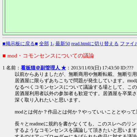
■掲示板に戻る■
全部
1-
最新50
read.htmlに切り替える
ファイ
■ mod・コモンセンスについての議論
1 名前：
看板猫＠副管理人 ★
：2013/11/03(日) 17:43:50 ID:???
以前からありましたが、無断商用や無断転載、無断引用
居酒屋に限らずあちこちで問題が発生しています。mo
なるべくコモンセンスについて議論する場として、この
居酒屋利用者以外の参加者も歓迎です。居酒屋を卒業さ
深く取り入れたいと思います。
modとは何か？作品とは何か？やっていいこととやっ
長々とreadmeに規約を書かなくても、このスレへのリ
するようなコモンセンスを議論して頂きたいと思います
するのはアップローダーにあげられた作品に対する議論