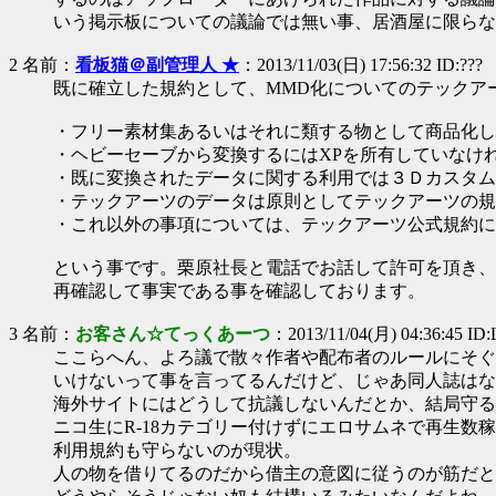
いう掲示板についての議論では無い事、居酒屋に限らな
2 名前：
看板猫＠副管理人 ★
：2013/11/03(日) 17:56:32 ID:???
既に確立した規約として、MMD化についてのテックア
・フリー素材集あるいはそれに類する物として商品化し
・ヘビーセーブから変換するにはXPを所有していなけ
・既に変換されたデータに関する利用では３Ｄカスタム
・テックアーツのデータは原則としてテックアーツの規
・これ以外の事項については、テックアーツ公式規約に
という事です。栗原社長と電話でお話して許可を頂き、
再確認して事実である事を確認しております。
3 名前：
お客さん☆てっくあーつ
：2013/11/04(月) 04:36:45 ID:
ここらへん、よろ議で散々作者や配布者のルールにそぐ
いけないって事を言ってるんだけど、じゃあ同人誌はな
海外サイトにはどうして抗議しないんだとか、結局守る
ニコ生にR-18カテゴリー付けずにエロサムネで再生数
利用規約も守らないのが現状。
人の物を借りてるのだから借主の意図に従うのが筋だと