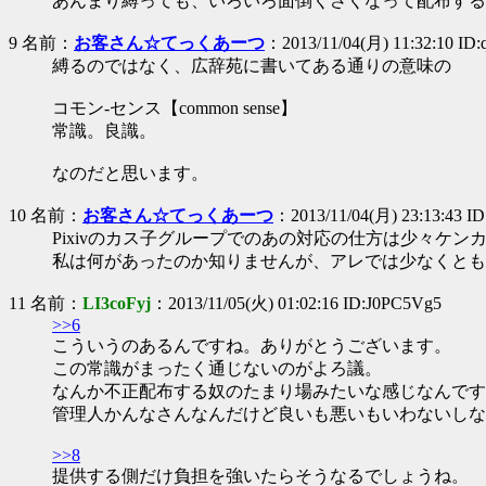
あんまり縛っても、いろいろ面倒くさくなって配布する
9 名前：
お客さん☆てっくあーつ
：2013/11/04(月) 11:32:10 ID
縛るのではなく、広辞苑に書いてある通りの意味の
コモン‐センス【common sense】
常識。良識。
なのだと思います。
10 名前：
お客さん☆てっくあーつ
：2013/11/04(月) 23:13:43 I
Pixivのカス子グループでのあの対応の仕方は少々ケン
私は何があったのか知りませんが、アレでは少なくともP
11 名前：
LI3coFyj
：2013/11/05(火) 01:02:16 ID:J0PC5Vg5
>>6
こういうのあるんですね。ありがとうございます。
この常識がまったく通じないのがよろ議。
なんか不正配布する奴のたまり場みたいな感じなんです
管理人かんなさんなんだけど良いも悪いもいわないしな
>>8
提供する側だけ負担を強いたらそうなるでしょうね。