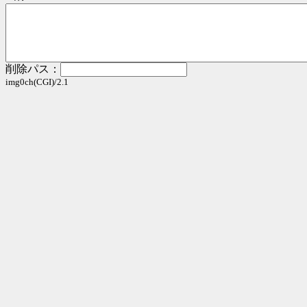
削除パス：
img0ch(CGI)/2.1