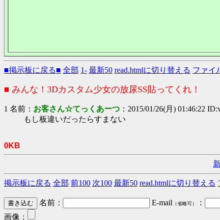
■掲示板に戻る■
全部
1-
最新50
read.htmlに切り替える
ファイ
■ みんな！3Dカスタム少女の放尿SS貼ってくれ！
1 名前：
お客さん☆てっくあーつ
：2015/01/26(月) 01:46:22 ID
もし板違いだったらすまない
0KB
掲示板に戻る
全部
前100
次100
最新50
read.htmlに切り替える
名前：
E-mail
：
（省略可）
画像：