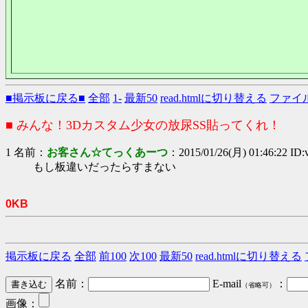
■掲示板に戻る■
全部
1-
最新50
read.htmlに切り替える
ファイ
■ みんな！3Dカスタム少女の放尿SS貼ってくれ！
1 名前：
お客さん☆てっくあーつ
：2015/01/26(月) 01:46:22 ID
もし板違いだったらすまない
0KB
掲示板に戻る
全部
前100
次100
最新50
read.htmlに切り替える
名前：
E-mail
：
（省略可）
画像：