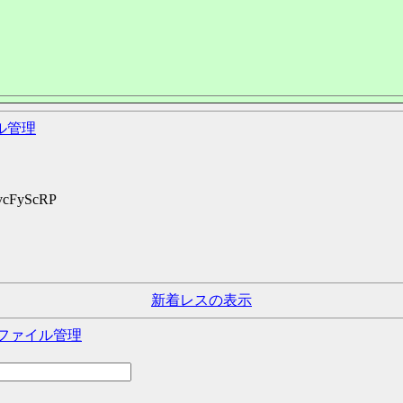
ル管理
:vcFyScRP
新着レスの表示
ファイル管理