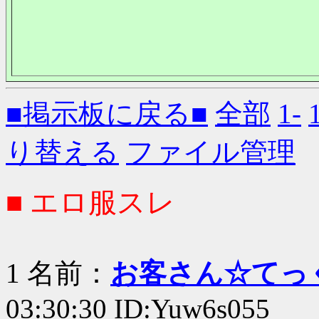
■掲示板に戻る■
全部
1-
り替える
ファイル管理
■ エロ服スレ
1 名前：
お客さん☆てっ
03:30:30 ID:Yuw6s055