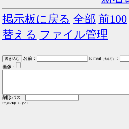
掲示板に戻る
全部
前100
替える
ファイル管理
名前：
E-mail
：
（省略可）
画像：
削除パス：
img0ch(CGI)/2.1