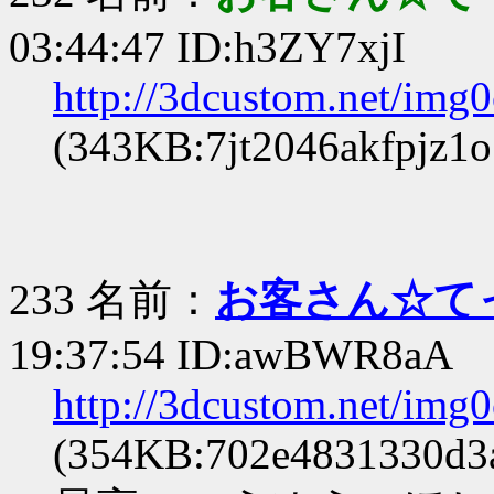
03:44:47 ID:h3ZY7xjI
http://3dcustom.net/img
(343KB:7jt2046akfpjz1o
233 名前：
お客さん☆て
19:37:54 ID:awBWR8aA
http://3dcustom.net/img
(354KB:702e4831330d3