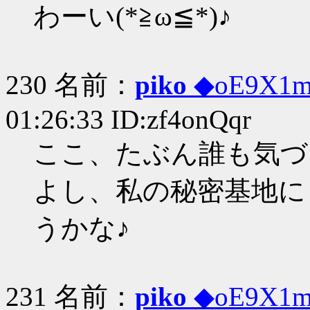
わーい(*≧ω≦*)♪
230 名前：
piko
◆oE9X1
01:26:33 ID:zf4onQqr
ここ、たぶん誰も気づ
よし、私の秘密基地にし
うかな♪
231 名前：
piko
◆oE9X1