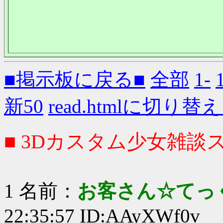
■掲示板に戻る■
全部
1-
新50
read.htmlに切り替
■ 3Dカスタム少女雑談ス
1 名前：
お客さん☆てっ
22:35:57 ID:AAyXWf0v