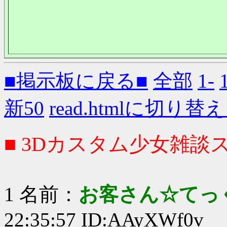
■掲示板に戻る■
全部
1-
新50
read.htmlに切り替
■ 3Dカスタム少女雑談ス
1 名前：
お客さん☆てっ
22:35:57 ID:AAyXWf0v