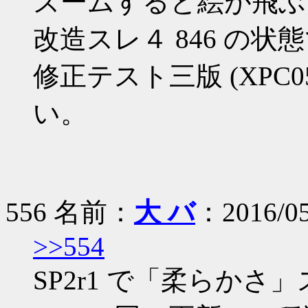
ズームすると絵が飛ぶ
改造スレ４ 846 の状
修正テスト三版 (XPC0
い。
556 名前：
大 バ
：2016/05
>>554
SP2r1 で「柔らか