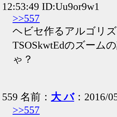
12:53:49 ID:Uu9or9w1
>>557
ヘビセ作るアルゴリズ
TSOSkwtEdのズ
ゃ？
559 名前：
大 バ
：2016/05
>>557