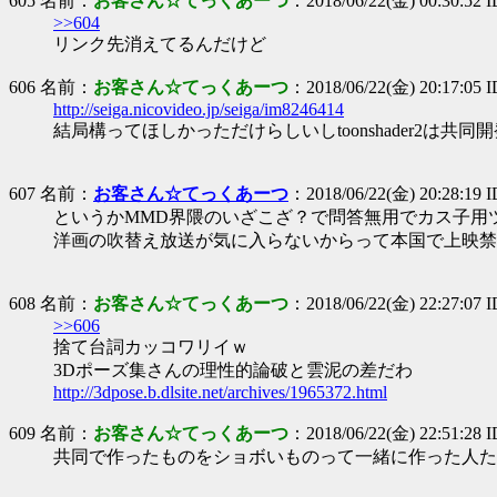
605 名前：
お客さん☆てっくあーつ
：2018/06/22(金) 00:30:52 
>>604
リンク先消えてるんだけど
606 名前：
お客さん☆てっくあーつ
：2018/06/22(金) 20:17:05
http://seiga.nicovideo.jp/seiga/im8246414
結局構ってほしかっただけらしいしtoonshader2は
607 名前：
お客さん☆てっくあーつ
：2018/06/22(金) 20:28:19 
というかMMD界隈のいざこざ？で問答無用でカス子用
洋画の吹替え放送が気に入らないからって本国で上映禁
608 名前：
お客さん☆てっくあーつ
：2018/06/22(金) 22:27:07
>>606
捨て台詞カッコワリイｗ
3Dポーズ集さんの理性的論破と雲泥の差だわ
http://3dpose.b.dlsite.net/archives/1965372.html
609 名前：
お客さん☆てっくあーつ
：2018/06/22(金) 22:51:28 
共同で作ったものをショボいものって一緒に作った人た