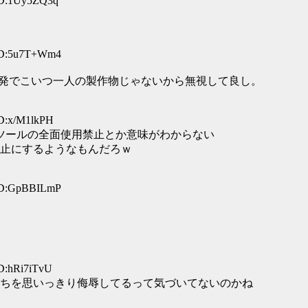
ID:1Uy5ZQ3q
 ID:5u7T+Wm4
共同開発でこいつ一人の製作物じゃないから無視して良し。
ID:x/M1lkPH
ツールの全面使用禁止とか意味がわからない
止にするようなもんだろｗ
 ID:GpBBILmP
ID:hRi7iTvU
ちを思いっきり侮辱してるって気づいてないのかね