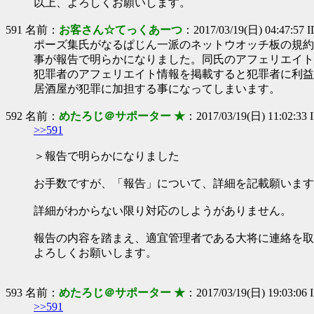
以上、よろしくお願いします。
591 名前：
お客さん☆てっくあーつ
：2017/03/19(日) 04:47:57 
ポーズ集氏がなるぱじん一派のネットウオッチ板の規約
事が報告で明らかになりました。同氏のアフェリエイト
犯罪者のアフェリエイト情報を掲載すると犯罪者に利益
居酒屋が犯罪に加担する事になってしまいます。
592 名前：
めたろじ＠サポーター ★
：2017/03/19(日) 11:02:33 I
>>591
＞報告で明らかになりました
お手数ですが、「報告」について、詳細を記載願います
詳細がわからない限り対応のしようがありません。
報告の内容を踏まえ、適宜管理者である大将に連絡を取
よろしくお願いします。
593 名前：
めたろじ＠サポーター ★
：2017/03/19(日) 19:03:06 I
>>591