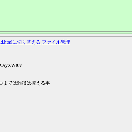
ead.htmlに切り替える
ファイル管理
D:AAyXWf0v
つまでは雑談は控える事