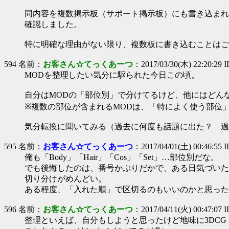
同内容を複数掲示板（サポート掲示板）にも書き込まれ
確認しました。
特に明確な理由がない限り、複数板に書き込むことはご
594 名前：
お客さん☆てっくあーつ
：2017/03/30(木) 22:20:29
MODを整理したい気分に駆られた今日この頃。
自分はMODの「部位別」で分けてるけど、他にはどん
※複数の部位が含まれるMODは、「特によく使う部位
気分転換に聞いてみる（過去に何度も話題に出た？ 過
595 名前：
お客さん☆てっくあーつ
：2017/04/01(土) 00:46:55 
俺も「Body」「Hair」「Cos」「Set」…部位別だな。
でも後悔したのは、番号かぶりだかで、ある日気づいた
切り分けがめんどい。
ある程度、「入れた順」で区切るのもいいのかと思った
596 名前：
お客さん☆てっくあーつ
：2017/04/11(火) 00:47:07 
整理といえば、自分もしようと思ったけど地味に3DCG mods