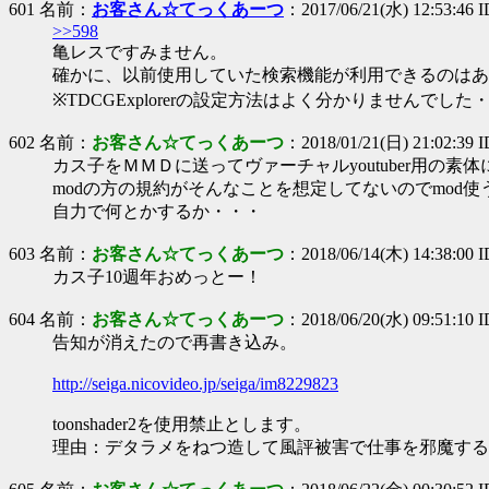
601 名前：
お客さん☆てっくあーつ
：2017/06/21(水) 12:53:46 I
>>598
亀レスですみません。
確かに、以前使用していた検索機能が利用できるのはあ
※TDCGExplorerの設定方法はよく分かりませんでした
602 名前：
お客さん☆てっくあーつ
：2018/01/21(日) 21:02:39
カス子をＭＭＤに送ってヴァーチャルyoutuber用の素
modの方の規約がそんなことを想定してないのでmod
自力で何とかするか・・・
603 名前：
お客さん☆てっくあーつ
：2018/06/14(木) 14:38:00 
カス子10週年おめっとー！
604 名前：
お客さん☆てっくあーつ
：2018/06/20(水) 09:51:10 
告知が消えたので再書き込み。
http://seiga.nicovideo.jp/seiga/im8229823
toonshader2を使用禁止とします。
理由：デタラメをねつ造して風評被害で仕事を邪魔する