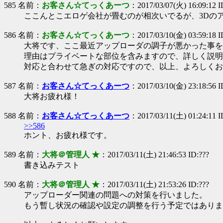
585 名前：
お客さん☆てっくあーつ
：2017/03/07(火) 16:09:12 
ここんとこエロゲ会社が畳むのが相次いでるが、3Dの
586 名前：
お客さん☆てっくあーつ
：2017/03/10(金) 03:59:18
大将です、ここ最近アップローダの調子が悪かった事を
理由はプライベートな部位を含みますので、詳しく説明
対応と合わせて急ぎの対応ですので、以上、よろしくお
587 名前：
お客さん☆てっくあーつ
：2017/03/10(金) 23:18:56 
大将お疲れ様！
588 名前：
お客さん☆てっくあーつ
：2017/03/11(土) 01:24:11 
>>586
ホント、お疲れ様です。
589 名前：
大将＠管理人 ★
：2017/03/11(土) 21:46:53 ID:???
書き込みテスト
590 名前：
大将＠管理人 ★
：2017/03/11(土) 21:53:26 ID:???
アップローダー関連の問題への対策を行いました。
もう暫し状況の確認や設定の調整を行う予定ではありま