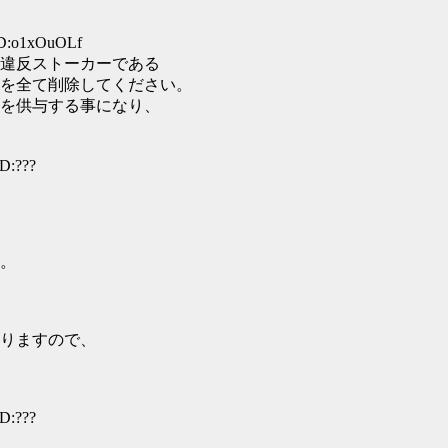
ID:o1xOuOLf
違反ストーカーである
を全て削除してください。
を供与する事になり、
D:???
。
りますので、
D:???