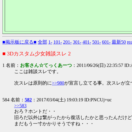
■掲示板に戻る■
全部
1-
101-
201-
301-
401-
501-
601-
最新50
r
■ 3Dカスタム少女雑談スレ 2
1 名前：
お客さん☆てっくあーつ
：2011/06/26(日) 22:35:57 I
ここは雑談スレです。
次スレは原則的に
>>980
が宣言し立てる事。次スレが立
584 名前：
582
：2017/03/04(土) 19:03:19 ID:PNCUj+uc
>>583
おろ？ホントだ・・
旧ろだ以外は繋がったから復活したかと思ったんだけど
まだもう一寸かかりそうですね・・・