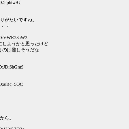
D:5iphtw/G
りがたいですね。
・・・
 ID:VWR28aW2
体にしようかと思ったけど
使うのは難しそうだな
ID:JDi6hGmS
ID:alBc+5QC
から。