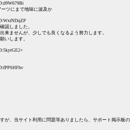
ID:d9W679Bi
アーツにまで地味に波及か
 ID:WxiNDqZP
確認しました。
出来ませんが、少しでも良くなるよう努力します。
願いします。
ID:5kyrGE2+
ID:fPPSHFhv
すが、当サイト利用に問題等ありましたら、サポート掲示板の