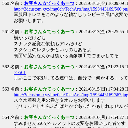
560 名前：
お客さん☆てっくあーつ
：2021/08/13(金) 16:09:09 
http://3dcustom.xyz/img0ch/TechArts/img/1593443169/560.pn
軍服風ドレスをこのような袖なしワンピース風に改変で
お願いします。
561 名前：
お客さん☆てっくあーつ
：2021/08/13(金) 20:25:55 I
横からだけども
スナック感覚な依頼もアレだけど
スクショのレタッチというのもあるよ
裏面や脇穴なんかは後から画像加工でごまかしてる
562 名前：
お客さん☆てっくあーつ
：2021/08/13(金) 21:22:15 
>>561
まあここで依頼してる連中は、自分で「何かする」って
563 名前：
お客さん☆てっくあーつ
：2021/08/15(日) 17:04:28
http://3dcustom.xyz/img0ch/TechArts/img/1593443169/563.jp
スク水着替え用の巻きタオルをお願いします
（ひょっとしたらふたばとかであったかもしれませんが
564 名前：
お客さん☆てっくあーつ
：2021/08/16(月) 17:54:27 
すみません556でヘルメットの改変をお願いした者です