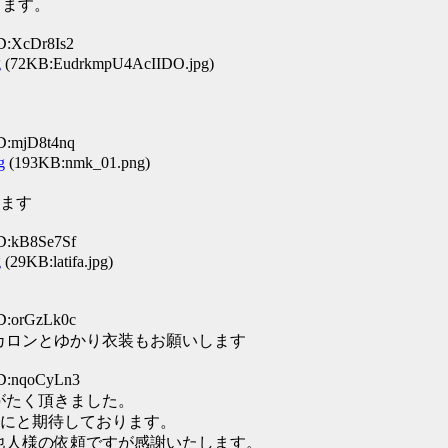
します。
D:XcDr8Is2
g
(72KB:EudrkmpU4AcIIDO.jpg)
D:mjD8t4nq
g
(193KB:nmk_01.png)
ます
ID:kB8Se7Sf
g
(29KB:latifa.jpg)
ID:orGzLk0c
カロンとゆかり衣装もお願いします
ID:nqoCyLn3
がたく頂きました。
にと期待しております。
他人様の依頼ですが感謝いたします。