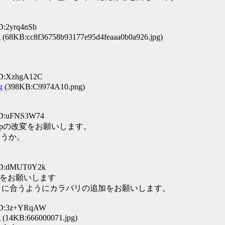
D:2yrq4nSb
g
(68KB:cc8f36758b93177e95d4feaaa0b0a926.jpg)
ID:XzhgA12C
g
(398KB:C9974A10.png)
 ID:uFNS3W74
.zipの改変をお願いします。
ょうか。
 ID:dMUT0Y2k
の改変をお願いします
ニのブラに合うようにカラバリの追加をお願いします。
 ID:3z+YRqAW
g
(14KB:666000071.jpg)