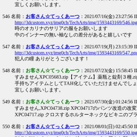
宜しくお願いします。
546 名前：
お客さん☆てっくあーつ
：2021/07/16(金) 23:27:56 I
http://3dcustom.xyz/img0ch/TechArts/img/1593443169/546.jp
時のオカリナのサリアの服をお願いします
中のインナーの無い袖なしの差分があると嬉しいです
547 名前：
お客さん☆てっくあーつ
：2021/07/19(月) 23:15:39 
http://3dcustom.xyz/img0ch/TechArts/img/1593443169/547.pn
犯人の瞳 ありがとうございます！
548 名前：
お客さん☆てっくあーつ
：2021/07/23(金) 15:58:45
すみませんXPC05683.zip【アイテム】薬瓶と錠剤３種
手持ちアイテムとしてTAH化していただけませんでし
宜しくお願いします。
549 名前：
お客さん☆てっくあーつ
：2021/07/30(金) 01:24:56
すみません,XPC04738.zip XPC04717のパンツ改造
XPC04717.zip クロスするホルターネックなビキ
550 名前：
お客さん☆てっくあーつ
：2021/08/01(日) 02:45:50
http://3dcustom.xyz/img0ch/TechArts/img/1593443169/550.jp