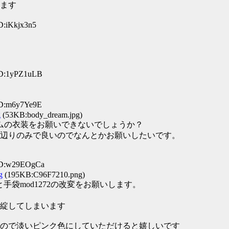
ます
D:iKkjx3n5
ID:1yPZ1uLB
ID:m6y7Ye9E
g
(53KB:body_dream.jpg)
ームの衣装をお願いできないでしょうか？
辺りのみで良いのでなんとかお願いしたいです。
 ID:w29EOgCa
g
(195KB:C96F7210.png)
ーと手袋mod1272の改変をお願いします。
綻してしまいます
ので淡いピンク色にしていただけると嬉しいです