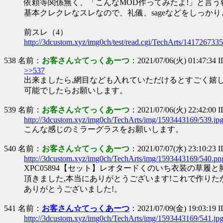
依頼等関係無く、「こんなMOD作ってみたよ!」と言
基本クレクレなスレなので、礼儀、sageなどをしっか
前スレ（4）
http://3dcustom.xyz/img0ch/test/read.cgi/TechArts/1417267335
538 名前：
お客さん☆てっくあーつ
：2021/07/06(火) 01:47:34
>>537
出来ましたら,網目なども入れていただけるとすごく嬉
可能でしたらお願いします。
539 名前：
お客さん☆てっくあーつ
：2021/07/06(火) 22:42:00
http://3dcustom.xyz/img0ch/TechArts/img/1593443169/539.jp
こんな感じのミラーグラスをお願いします。
540 名前：
お客さん☆てっくあーつ
：2021/07/07(水) 23:10:23 
http://3dcustom.xyz/img0ch/TechArts/img/1593443169/540.pn
XPC05894【セット】レオタードくのいち衣装の草
頂きました,本当にありがとうございます!これで作りた
ありがとうございました!。
541 名前：
お客さん☆てっくあーつ
：2021/07/09(金) 19:03:19
http://3dcustom.xyz/img0ch/TechArts/img/1593443169/541.jp