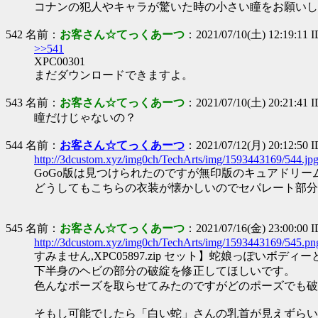
コナンの犯人やキャラが驚いた時の小さい瞳をお願いし
542 名前：
お客さん☆てっくあーつ
：2021/07/10(土) 12:19:11 I
>>541
XPC00301
まだダウンロードできますよ。
543 名前：
お客さん☆てっくあーつ
：2021/07/10(土) 20:21:41 
瞳だけじゃないの？
544 名前：
お客さん☆てっくあーつ
：2021/07/12(月) 20:12:50 
http://3dcustom.xyz/img0ch/TechArts/img/1593443169/544.jp
GoGo版は見つけられたのですが無印版のキュアドリ
どうしてもこちらの衣装が懐かしいのでセパレート部分
545 名前：
お客さん☆てっくあーつ
：2021/07/16(金) 23:00:00
http://3dcustom.xyz/img0ch/TechArts/img/1593443169/545.pn
すみません,XPC05897.zip セット】蛇娘っぽいボディ
下半身のヘビの部分の破綻を修正してほしいです。
色んなポーズを取らせてみたのですがどのポーズでも破
そもし可能でしたら「白い蛇」さんの乳首が見えずらい