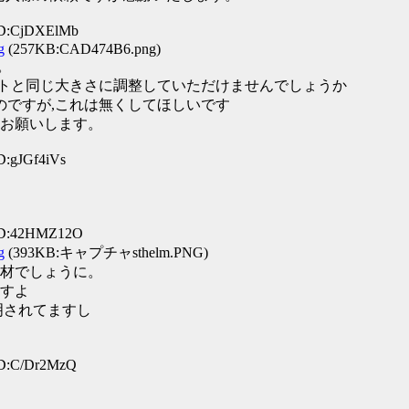
ID:CjDXElMb
g
(257KB:CAD474B6.png)
。
ルメットと同じ大きさに調整していただけませんでしょうか
るのですが,これは無くしてほしいです
お願いします。
D:gJGf4iVs
 ID:42HMZ12O
g
(393KB:キャプチャsthelm.PNG)
材でしょうに。
すよ
説明されてますし
ID:C/Dr2MzQ