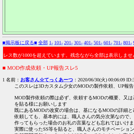
■掲示板に戻る■
全部
1-
101-
201-
301-
401-
501-
601-
701-
801-
レス数が1000を超えています。残念ながら全部は表示しませ
■ MOD作成依頼・UP報告スレ5
1 名前：
お客さん☆てっくあーつ
：2020/06/30(火) 00:06:09 ID
このスレは3Dカスタム少女のMODの製作依頼、UP報
MOD製作依頼の際は必ず、依頼するMODの概要、又
を貼る様にお願いします
既にあるMODの改変の場合は、基になるMODの詳細
依頼しても、基本的には、職人さんの気分次第なので、
作ってもらった場合のお礼の言葉なども忘れてはいけま
実際に使ったSS等を貼ると、職人さんのモチベーショ