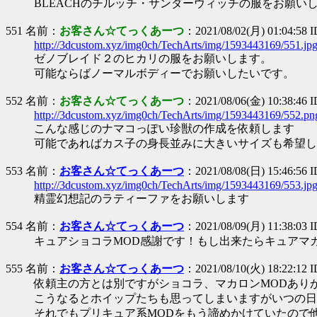
BLEACHのチルッチ・サンダーウィッチの服をお願い
551 名前：
お客さん☆てっくあーつ
：2021/08/02(月) 01:04:58 I
http://3dcustom.xyz/img0ch/TechArts/img/1593443169/551.jp
ゼノブレイド２のヒカリの服をお願いします。
可能ならばノーマルボディーでお願いしたいです。
552 名前：
お客さん☆てっくあーつ
：2021/08/06(金) 10:38:46 I
http://3dcustom.xyz/img0ch/TechArts/img/1593443169/552.pn
こんな感じのナマコっぽい珍獣の作成を依頼します
可能であればカス子の身長並みに大きいサイズも希望し
553 名前：
お客さん☆てっくあーつ
：2021/08/08(日) 15:46:56 
http://3dcustom.xyz/img0ch/TechArts/img/1593443169/553.jp
精霊幻想記のラティーファをお願いします
554 名前：
お客さん☆てっくあーつ
：2021/08/09(月) 11:38:03 
キュアショコラMOD感謝です！もし出来たらキュアマ
555 名前：
お客さん☆てっくあーつ
：2021/08/10(火) 18:22:12 
依頼主の方とは別ですがショコラ、マカロンMODあり
こうなるとホイップたちも思ってしまいますがいつの日
それでもプリキュア系MODをもう諦めかけていたので