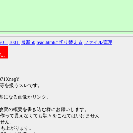
901-
1001-
最新50
read.htmlに切り替える
ファイル管理
ん。
:371XnegY
告等を扱うスレです。
は基になる画像かリンク、
と改変の概要を書き込む様にお願いします。
作って貰えなくても駄々をこねてはいけません
せん。
ンも上がります。