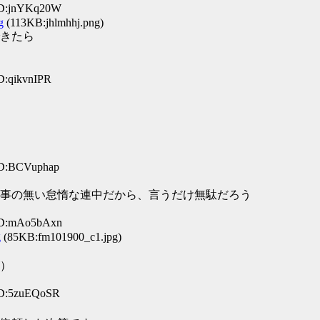
ID:jnYKq20W
g
(113KB:jhlmhhj.png)
きたら
D:qikvnIPR
ID:BCVuphap
事の無い怠惰な連中だから、言うだけ無駄だろう
 ID:mAo5bAxn
g
(85KB:fm101900_c1.jpg)
）
ID:5zuEQoSR