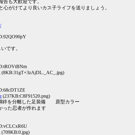
う報告も大歓迎です。
りと心がけてより良いカス子ライフを送りましょう。
/
 ID:92QO90pY
しいです。
 ID:tROVtBNm
g
(8KB:31gT+3zAjDL._AC_.jpg)
ID:68cDT1ZE
g
(237KB:C8F91520.png)
履と脚絆を分離した足装備 原型カラー
かった忍者が作れます
 ID:vCLCxR6U
g
(709KB:0.jpg)