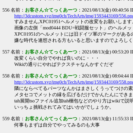
556 名前：
お客さん☆てっくあーつ
：2021/08/13(金) 00:40:56 
http://3dcustom.xyz/img0ch/TechArts/img/1593443169/556.pn
すみません,XPC01951ヘルメットの改変をお願いします
画像の左側「mod0444 BDU=戦闘服セット」のヘ
XPC01951のヘルメットには旧ドイツ軍のマークがあ
嫌な時代を連想される方もいると思いますのでよろしく
557 名前：
お客さん☆てっくあーつ
：2021/08/13(金) 00:53:20 I
改変くらい自分でやれば良いのに・・・
Wikiの通りにやればテクスチャなんかすぐだぞ
558 名前：
お客さん☆てっくあーつ
：2021/08/13(金) 08:04:44
http://3dcustom.xyz/img0ch/TechArts/img/1593443169/558.pn
隣にならべてるパーツなんかはまさしくうってつけの素
メタセコでメットの縁を広げるだけでかんたんにできま
tah展開tsoファイル追加tah梱包などのやり方はwikiで
いっちょ挑戦されてみてはいかがでしょうか。
559 名前：
お客さん☆てっくあーつ
：2021/08/13(金) 11:55:33 
何事もまずは自分でやってみるのも大事