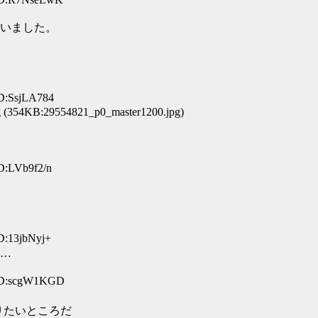
いました。
ID:SsjLA784
g
(354KB:29554821_p0_master1200.jpg)
D:LVb9f2/n
D:13jbNyj+
…
 ID:scgW1KGD
りたいところだ