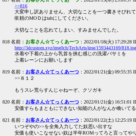
>>816
大変申し訳ありません、大切なことを一つ書きそびれて
依頼のМОＤはtahにしてください。
大切なことを忘れてしまい、すみませんでした。
818 名前：
お客さん☆てっくあーつ
：2022/01/18(火) 17:29:28 
http://3dcustom.xyz/img0ch/TechArts/img/1593443169/818.jp
水着や下着の上から乳首を挟む感じの洗濯バサミを
上着レーンにお願いします
819 名前：
お客さん☆てっくあーつ
：2022/01/21(金) 09:55:35 I
>>８１２
もうスレ荒らすんじゃねーぞ、クソガキ
820 名前：
お客さん☆てっくあーつ
：2022/01/21(金) 16:51:01 I
安価すらもまともにできない知能の人がなんか喚いてる
821 名前：
お客さん☆てっくあーつ
：2022/01/22(土) 12:25:19
いつぞやの>>を全角入力してた奴思い出すな
安価も使いこなせない奴は半年ROMってろと言ってや