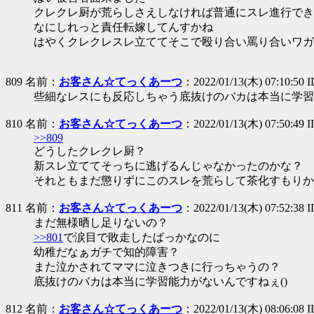
クレクレ厨が荒らしさえしなければ普通にスレ進行でき
なにしれっと責任転嫁してんすかね
はやくクレクレスレ立ててそこで殴り合い罵り合いワガ
809 名前：
お客さん☆てっくあーつ
：2022/01/13(木) 07:10:50 I
些細なレスにも反応しちゃう底抜けのバカは本当に学習
810 名前：
お客さん☆てっくあーつ
：2022/01/13(木) 07:50:49
>>809
どうしたクレクレ厨？
新スレ立ててそっちに逃げるんじゃなかったのかな？
それともまだ懲りずにこのスレを荒らして茶化すもりか
811 名前：
お客さん☆てっくあーつ
：2022/01/13(木) 07:52:38 I
まだ無様晒し足りないの？
>>801
で涙目で敗走したばっかなのに
幼稚だなぁガチで知的障害？
また泣かされてママに泣きつきに行っちゃうの？
底抜けのバカは本当に学習能力がないんですねぇ()
812 名前：
お客さん☆てっくあーつ
：2022/01/13(木) 08:06:08 I