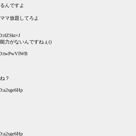
るんですよ
ママ放題してろよ
D:rlZSkt+J
能力がないんですねぇ()
 ID:twPwVIWB
ね？
D:a2sge6Hp
D:a2sge6Hp