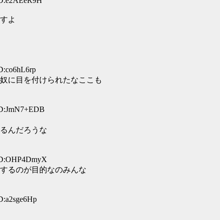
ID:e2AEeR9H
すよ
D:co6hL6rp
奴に目を付けられたなここも
 ID:JmN7+EDB
るんだろうな
 ID:OHP4DmyX
するのが目的なのみんな
D:a2sge6Hp