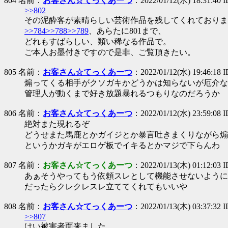
804 名前：
お客さん☆てっくあーつ
：2022/01/12(水) 18:31:40 
>>802
その泥酔客が素晴らしい芸術作品を残してくれておりま
>>784
>>788
>>789
、あらたに801まで、
どれもすばらしい、類い稀なる作品で。
ご本人お墨付きですので是非、ご覧頂きたい。
805 名前：
お客さん☆てっくあーつ
：2022/01/12(水) 19:46:18 I
煽ってくる相手がクソガキかどうかは知らないが厄介な
管理人が動くまで好き放題暴れるつもりなのだろうか
806 名前：
お客さん☆てっくあーつ
：2022/01/12(水) 23:59:08
絶対また現れるぞ
どうせまた馬鹿とかガイジとか暴言吐きまくりながら煽
というかガキがエロゲ板でイキるとかマジで下らんわ
807 名前：
お客さん☆てっくあーつ
：2022/01/13(木) 01:12:03
あぁそうやってもう依頼スレとして機能させないように
だったらクレクレスレ立ててくれてもいいや
808 名前：
お客さん☆てっくあーつ
：2022/01/13(木) 03:37:32 I
>>807
はい被害者面来ました