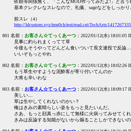
依頼等関係無く、「こんなMOD作ってみたよ!」と言
基本クレクレなスレなので、礼儀、sageなどをしっか
前スレ（4）
http://3dcustom.xyz/img0ch/test/read.cgi/TechArts/1417267335
801 名前：
お客さん☆てっくあーつ
：2022/01/12(水) 18:01:05
見事に釣られまくってて草
今後もそうやってどんどん食いついて長文連投で反論…
いいぞもっとやれ
802 名前：
お客さん☆てっくあーつ
：2022/01/12(水) 18:02:26 
もう草生やすような泥酔客が寄り付いてんのか
大将も辛いわな
803 名前：
お客さん☆てっくあーつ
：2022/01/12(水) 18:09:17 
美しい…
草は生やしてくれないのかい？
俺はきみの素晴らしい姿をもっと見たいんだ。
さあ、もっと顔真っ赤にして無様に火病ってみせてくれ
きみは反論する知能がないから煽ることしかできないの