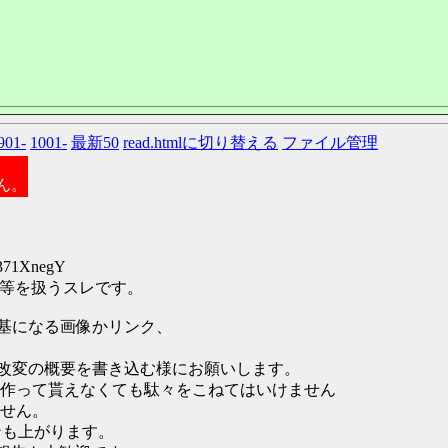
901-
1001-
最新50
read.htmlに切り替える
ファイル管理
ん。
:371XnegY
告等を扱うスレです。
は基になる画像かリンク、
と改変の概要を書き込む様にお願いします。
作って貰えなくても駄々をこねてはいけません
せん。
ンも上がります。