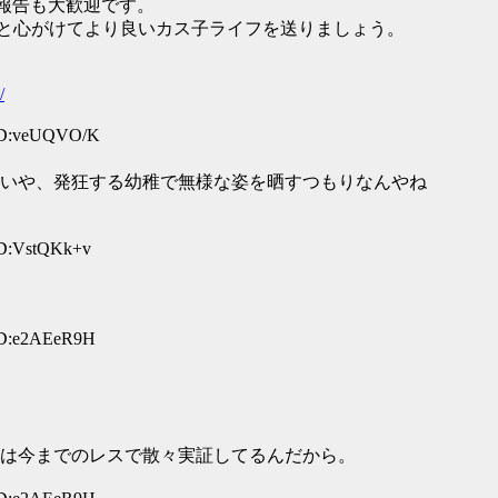
う報告も大歓迎です。
りと心がけてより良いカス子ライフを送りましょう。
/
 ID:veUQVO/K
いや、発狂する幼稚で無様な姿を晒すつもりなんやね
ID:VstQKk+v
ID:e2AEeR9H
は今までのレスで散々実証してるんだから。