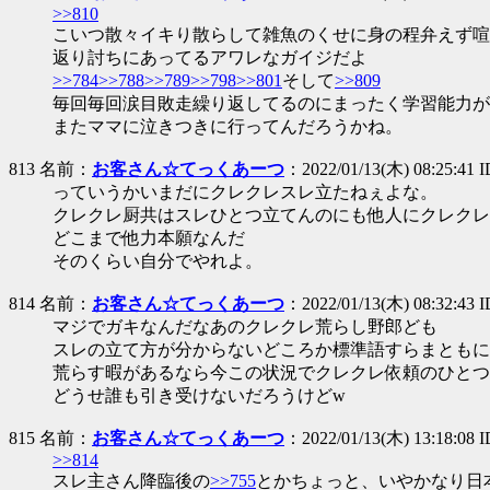
>>810
こいつ散々イキり散らして雑魚のくせに身の程弁えず喧
返り討ちにあってるアワレなガイジだよ
>>784
>>788
>>789
>>798
>>801
そして
>>809
毎回毎回涙目敗走繰り返してるのにまったく学習能力が
またママに泣きつきに行ってんだろうかね。
813 名前：
お客さん☆てっくあーつ
：2022/01/13(木) 08:25:41 I
っていうかいまだにクレクレスレ立たねぇよな。
クレクレ厨共はスレひとつ立てんのにも他人にクレクレ
どこまで他力本願なんだ
そのくらい自分でやれよ。
814 名前：
お客さん☆てっくあーつ
：2022/01/13(木) 08:32:43 I
マジでガキなんだなあのクレクレ荒らし野郎ども
スレの立て方が分からないどころか標準語すらまともに
荒らす暇があるなら今この状況でクレクレ依頼のひとつ
どうせ誰も引き受けないだろうけどw
815 名前：
お客さん☆てっくあーつ
：2022/01/13(木) 13:18:08 I
>>814
スレ主さん降臨後の
>>755
とかちょっと、いやかなり日