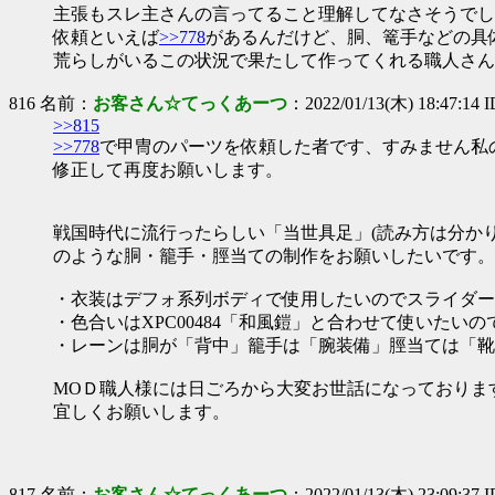
主張もスレ主さんの言ってること理解してなさそうでし
依頼といえば
>>778
があるんだけど、胴、篭手などの具
荒らしがいるこの状況で果たして作ってくれる職人さん
816 名前：
お客さん☆てっくあーつ
：2022/01/13(木) 18:47:14 
>>815
>>778
で甲冑のパーツを依頼した者です、すみません私
修正して再度お願いします。
戦国時代に流行ったらしい「当世具足」(読み方は分か
のような胴・籠手・脛当ての制作をお願いしたいです。
・衣装はデフォ系列ボディで使用したいのでスライダー
・色合いはXPC00484「和風鎧」と合わせて使いたい
・レーンは胴が「背中」籠手は「腕装備」脛当ては「靴
МОＤ職人様には日ごろから大変お世話になっておりま
宜しくお願いします。
817 名前：
お客さん☆てっくあーつ
：2022/01/13(木) 23:09:37