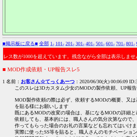
■掲示板に戻る■
全部
1-
101-
201-
301-
401-
501-
601-
701-
801-
レス数が1000を超えています。残念ながら全部は表示しませ
■ MOD作成依頼・UP報告スレ5
1 名前：
お客さん☆てっくあーつ
：2020/06/30(火) 00:06:09 ID
このスレは3Dカスタム少女のMODの製作依頼、UP報
MOD製作依頼の際は必ず、依頼するMODの概要、又
を貼る様にお願いします
既にあるMODの改変の場合は、基になるMODの詳細
依頼しても、基本的には、職人さんの気分次第なので、
作ってもらった場合のお礼の言葉なども忘れてはいけま
実際に使ったSS等を貼ると、職人さんのモチベーショ