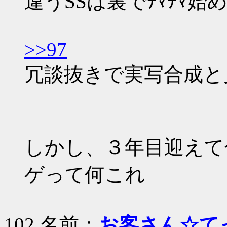
違うSSは裏でﾁﾏﾁﾏ始
>>97
冗談抜きで実写合成と
しかし、３年目迎えて
ゲって何これ
102 名前：
お客さん☆て