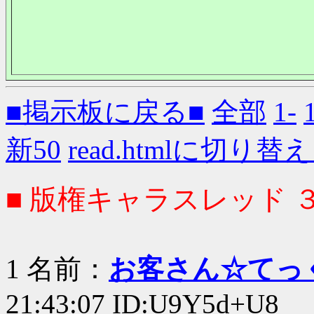
■掲示板に戻る■
全部
1-
新50
read.htmlに切り替
■ 版権キャラスレッド 
1 名前：
お客さん☆てっ
21:43:07 ID:U9Y5d+U8