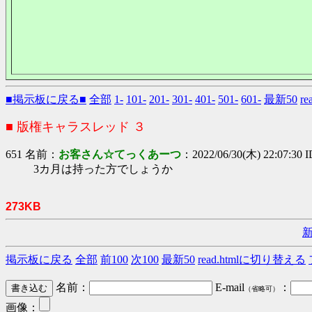
■掲示板に戻る■
全部
1-
101-
201-
301-
401-
501-
601-
最新50
r
■ 版権キャラスレッド ３
651 名前：
お客さん☆てっくあーつ
：2022/06/30(木) 22:07:30 
3カ月は持った方でしょうか
273KB
掲示板に戻る
全部
前100
次100
最新50
read.htmlに切り替える
名前：
E-mail
：
（省略可）
画像：