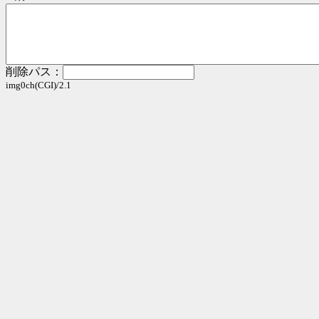
削除パス：
img0ch(CGI)/2.1