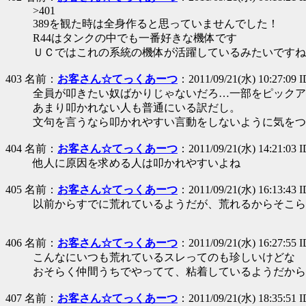
>401
389を観た時は全身作ると思っていませんでした！
R44はタンクの中でも一番好きな機体です
ＵＣではこれの系統の機体が活躍しているみたいですね
403 名前：
お客さん☆てっくあーつ
：2011/09/21(水) 10:27:09
全員が叩きたい奴ばかりじゃないだろ…一部をピックア
あまり叩かれない人も普通にいる訳だし。
文句を言うなら叩かれやすい言動をしないように気をつ
404 名前：
お客さん☆てっくあーつ
：2011/09/21(水) 14:21:03
他人に原因を求める人は叩かれやすいよね
405 名前：
お客さん☆てっくあーつ
：2011/09/21(水) 16:13:43 
以前からすでに荒れているようだが、荒れるからそこら
406 名前：
お客さん☆てっくあーつ
：2011/09/21(水) 16:27:55 
こんなにいつも荒れているスレってのも珍しいけどな
おそらく仲間うちでやってて、粘着しているようだから
407 名前：
お客さん☆てっくあーつ
：2011/09/21(水) 18:35:51