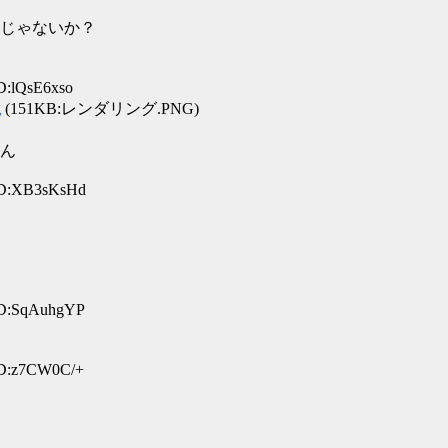
じゃないか？
D:lQsE6xso
g
(151KB:レンダリング.PNG)
ん
ID:XB3sKsHd
ID:SqAuhgYP
ID:z7CW0C/+