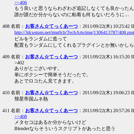
>>406
もう良いと思うならわざわざ追記しなくても良かったん
誰が誰だか分からないのに粘着も何もないだろうに…
408 名前：
お客さん☆てっくあーつ
：2011/09/22(木) 10:25:42 I
http://3dcustom.net/img0ch/TechArts/img/1306413787/408.pn
ビルをランダムに造って
配置もランダムにしてくれるプラグインとか無いかしら
409 名前：
お客さん☆てっくあーつ
：2011/09/22(木) 16:15:20 
>402
ありがとございやす。
単にボクシーで簡単そうだったで。
あとでロコたん見てきます。
410 名前：
お客さん☆てっくあーつ
：2011/09/22(木) 19:06:23 
彗星帝国ムネ熱
411 名前：
お客さん☆てっくあーつ
：2011/09/22(木) 20:57:26 
>>408
メタセコはあるか分からないけど
Blenderならそういうスクリプトがあったと思う