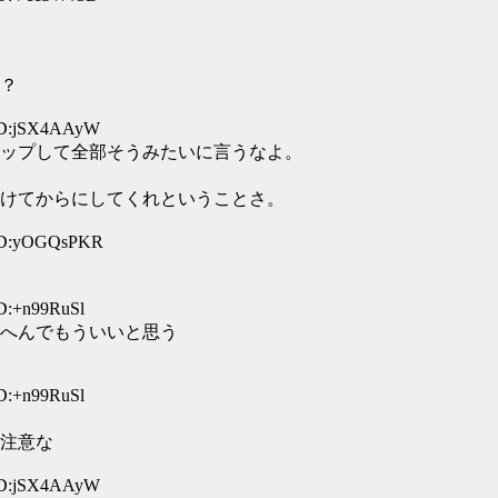
？
 ID:jSX4AAyW
ップして全部そうみたいに言うなよ。
けてからにしてくれということさ。
 ID:yOGQsPKR
ID:+n99RuSl
へんでもういいと思う
ID:+n99RuSl
注意な
 ID:jSX4AAyW