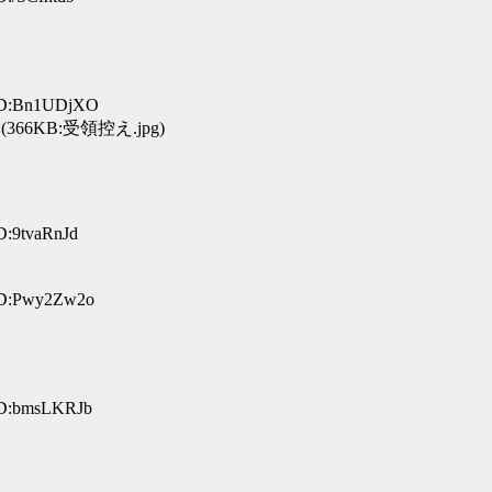
 ID:Bn1UDjXO
(366KB:受領控え.jpg)
D:9tvaRnJd
ID:Pwy2Zw2o
ID:bmsLKRJb