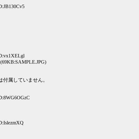
ID:JB130Cv5
ID:vx1XELgl
(69KB:SAMPLE.JPG)
クスは付属していません。
 ID:8WG6OGzC
ID:IslezmXQ