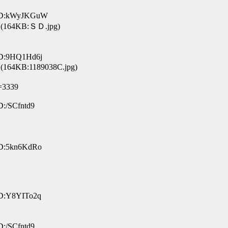
 ID:kWyJKGuW
(164KB:ＳＤ.jpg)
ID:9HQ1Hd6j
(164KB:1189038C.jpg)
e=3339
D:/SCfntd9
ID:5kn6KdRo
ID:Y8YITo2q
D:/SCfntd9