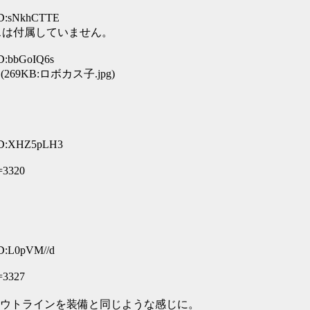
ID:sNkhCTTE
ックスは付属していません。
ID:bbGoIQ6s
(269KB:ロボカス子.jpg)
 ID:XHZ5pLH3
e=3320
ID:L0pVM//d
e=3327
ウトラインを装備と同じような感じに。