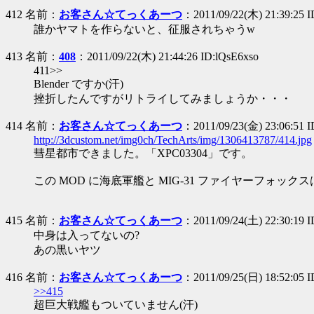
412 名前：
お客さん☆てっくあーつ
：2011/09/22(木) 21:39:25 
誰かヤマトを作らないと、征服されちゃうw
413 名前：
408
：2011/09/22(木) 21:44:26 ID:lQsE6xso
411>>
Blender ですか(汗)
挫折したんですがリトライしてみましょうか・・・
414 名前：
お客さん☆てっくあーつ
：2011/09/23(金) 23:06:51 
http://3dcustom.net/img0ch/TechArts/img/1306413787/414.jpg
彗星都市できました。「XPC03304」です。
この MOD に海底軍艦と MIG-31 ファイヤーフォッ
415 名前：
お客さん☆てっくあーつ
：2011/09/24(土) 22:30:19
中身は入ってないの?
あの黒いヤツ
416 名前：
お客さん☆てっくあーつ
：2011/09/25(日) 18:52:05 
>>415
超巨大戦艦もついていません(汗)