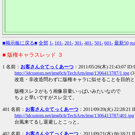
■掲示板に戻る■
全部
1-
101-
201-
301-
401-
501-
601-
最新50
r
■ 版権キャラスレッド ３
1 名前：
お客さん☆てっくあーつ
：2011/05/26(木) 21:43:07 I
http://3dcustom.net/img0ch/TechArts/img/1306413787/1.jpg
(
改造・非改造問わずに版権キャラに似せることを目的と
版権スレ２がもう画像容量いっぱいみたいなので
ちょと早いですがスレ立て。
401 名前：
お客さん☆てっくあーつ
：2011/09/20(火) 22:28:21 
http://3dcustom.net/img0ch/TechArts/img/1306413787/401.jpg
台風来てるし退避しとこっと。
402 名前：
お客さん☆てっくあーつ
：2011/09/21(水) 06:18:21