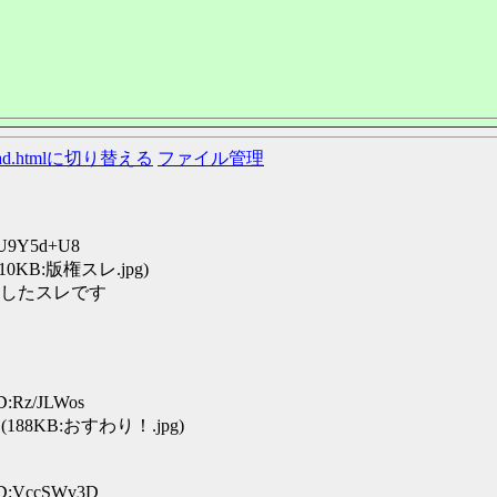
ead.htmlに切り替える
ファイル管理
D:U9Y5d+U8
310KB:版権スレ.jpg)
したスレです
ID:Rz/JLWos
(188KB:おすわり！.jpg)
 ID:VccSWv3D