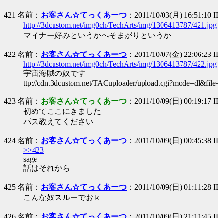
421 名前：
お客さん☆てっくあーつ
：2011/10/03(月) 16:51:10
http://3dcustom.net/img0ch/TechArts/img/1306413787/421.jpg
マイナー好みというかへそまがりというか
422 名前：
お客さん☆てっくあーつ
：2011/10/07(金) 22:06:23 
http://3dcustom.net/img0ch/TechArts/img/1306413787/422.jpg
宇宙海賊の奴です
ttp://cdn.3dcustom.net/TACuploader/upload.cgi?mode=dl&fil
423 名前：
お客さん☆てっくあーつ
：2011/10/09(日) 00:19:17 I
初めてここにきました
パス教えてください
424 名前：
お客さん☆てっくあーつ
：2011/10/09(日) 00:45:38 
>>423
sage
話はそれから
425 名前：
お客さん☆てっくあーつ
：2011/10/09(日) 01:11:28 
こんな奴スルーでおｋ
426 名前：
お客さん☆てっくあーつ
：2011/10/09(日) 21:11:45 I