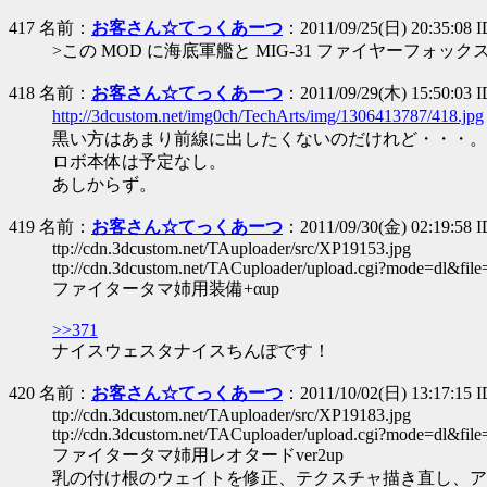
417 名前：
お客さん☆てっくあーつ
：2011/09/25(日) 20:35:08 
>この MOD に海底軍艦と MIG-31 ファイヤーフォ
418 名前：
お客さん☆てっくあーつ
：2011/09/29(木) 15:50:03 
http://3dcustom.net/img0ch/TechArts/img/1306413787/418.jpg
黒い方はあまり前線に出したくないのだけれど・・・。
ロボ本体は予定なし。
あしからず。
419 名前：
お客さん☆てっくあーつ
：2011/09/30(金) 02:19:58
ttp://cdn.3dcustom.net/TAuploader/src/XP19153.jpg
ttp://cdn.3dcustom.net/TACuploader/upload.cgi?mode=dl&fil
ファイタータマ姉用装備+αup
>>371
ナイスウェスタナイスちんぽです！
420 名前：
お客さん☆てっくあーつ
：2011/10/02(日) 13:17:15 
ttp://cdn.3dcustom.net/TAuploader/src/XP19183.jpg
ttp://cdn.3dcustom.net/TACuploader/upload.cgi?mode=dl&fil
ファイタータマ姉用レオタードver2up
乳の付け根のウェイトを修正、テクスチャ描き直し、ア