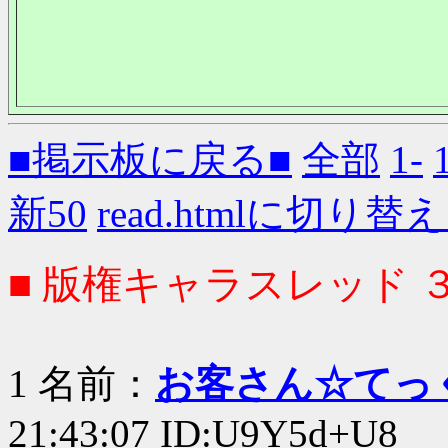
■掲示板に戻る■
全部
1-
新50
read.htmlに切り替
■ 版権キャラスレッド 
1 名前：
お客さん☆てっ
21:43:07 ID:U9Y5d+U8