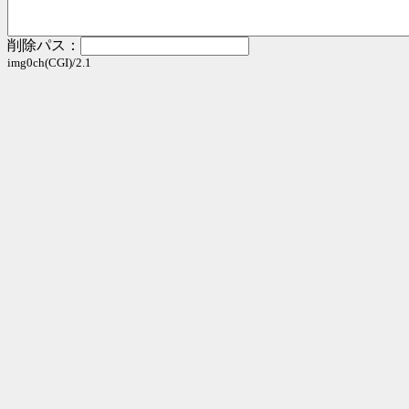
削除パス：
img0ch(CGI)/2.1