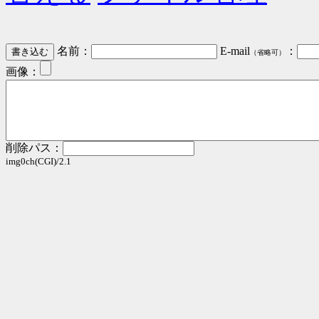
名前：
E-mail
：
（省略可）
画像：
削除パス：
img0ch(CGI)/2.1