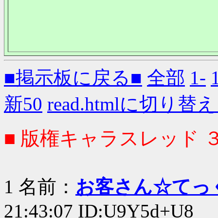
■掲示板に戻る■
全部
1-
新50
read.htmlに切り替
■ 版権キャラスレッド 
1 名前：
お客さん☆てっ
21:43:07 ID:U9Y5d+U8