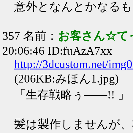
意外となんとかなるも
357 名前：
お客さん☆て
20:06:46 ID:fuAzA7xx
http://3dcustom.net/img
(206KB:みほん1.jpg)
「生存戦略ぅ――!! 」
髪は製作しませんが、