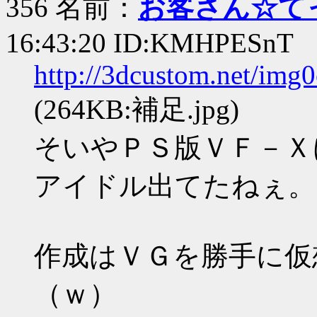
356 名前：
お客さん☆て
16:43:20 ID:KMHPESnT
http://3dcustom.net/img
(264KB:補足.jpg)
そいやＰＳ版ＶＦ－Ｘ
アイドル出てたねぇ。
作成はＶＧを勝手に仮
（ｗ）