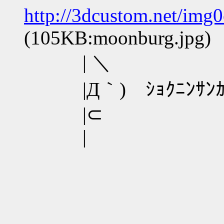
http://3dcustom.net/img
(105KB:moonburg.jpg)
| ＼
|Д｀) ｼｮｸﾆﾝｻﾝｶﾞｲﾅ
|⊂
|