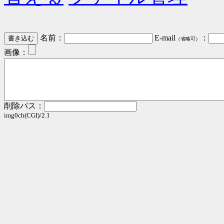
名前：
E-mail
：
（省略可）
画像：
削除パス：
img0ch(CGI)/2.1