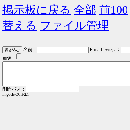
掲示板に戻る
全部
前100
替える
ファイル管理
名前：
E-mail
：
（省略可）
画像：
削除パス：
img0ch(CGI)/2.1