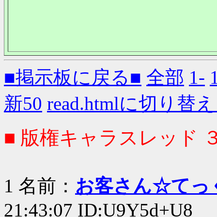
■掲示板に戻る■
全部
1-
新50
read.htmlに切り替
■ 版権キャラスレッド 
1 名前：
お客さん☆てっ
21:43:07 ID:U9Y5d+U8