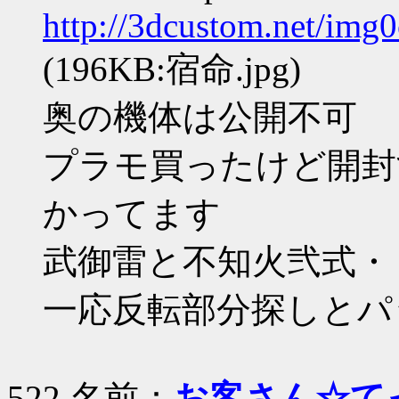
http://3dcustom.net/img
(196KB:宿命.jpg)
奥の機体は公開不可
プラモ買ったけど開封
かってます
武御雷と不知火弐式・
一応反転部分探しとパ
522 名前：
お客さん☆て