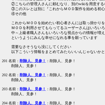
②こちらの管理人さんに頼むなり、別のwikiを用意する
③このスレとは別に『これからＭＯＤ製作を始める初心
④その他
これからＭＯＤを始めたい初心者さんには取っ掛かりを
ＭＯＤを利用させてもらってるユーザーさんはいろいろ
中～上級者職人さんもいろいろな視点からの情報が増え
というようにみんな幸せになれる事を願っています
需要なさそうなら没にしてください
以下こういう情報をまとめてみたらいいんじゃないかと
201 名前：
削除人、見参！
：削除人、見参！
削除人、見参！
202 名前：
削除人、見参！
：削除人、見参！
削除人、見参！
203 名前：
削除人、見参！
：削除人、見参！
削除人、見参！
204 名前：
削除人、見参！
：削除人、見参！