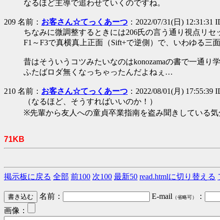
なるほど主導で追わせていくのですね。
209 名前：
お客さん☆てっくあーつ
：2022/07/31(日) 12:31:31 
ちなみに微調整するときには206氏の言う通り視点リセ
F1～F3で真横真上正面（Sift+で逆側）で、いわゆる
昔はそういうコツみたいなのはkonozamaの書で一通り
ふたばロダ無くなっちゃったんだよねぇ…
210 名前：
お客さん☆てっくあーつ
：2022/08/01(月) 17:55:39 
（なるほど、そうすればいいのか！）
※先輩から友人への童貞卒業指南を盗み聞きしている気
71KB
掲示板に戻る
全部
前100
次100
最新50
read.htmlに切り替える
名前：
E-mail
：
（省略可）
画像：