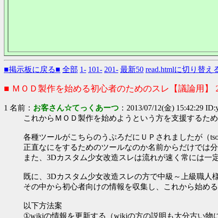
■掲示板に戻る■
全部
1-
101-
201-
最新50
read.htmlに切り替え
■ ＭＯＤ製作を始める初心者のためのスレ【議論用】 
1 名前：
お客さん☆てっくあーつ
：2013/07/12(金) 15:42:29 ID
これからＭＯＤ製作を始めようという方を支援するため
各種ツールがこちらのうぷろだにＵＰされましたが（tso
正直なにをするためのツールなのか名前からだけでは分
また、3Dカスタム少女改造スレは流れが速く常には一
既に、3Dカスタム少女改造スレの方で中級～上級職人
その中から初心者向けの情報を収集し、これから始める
以下方法案
①wikiの情報を更新する（wikiの方の説明も大分古