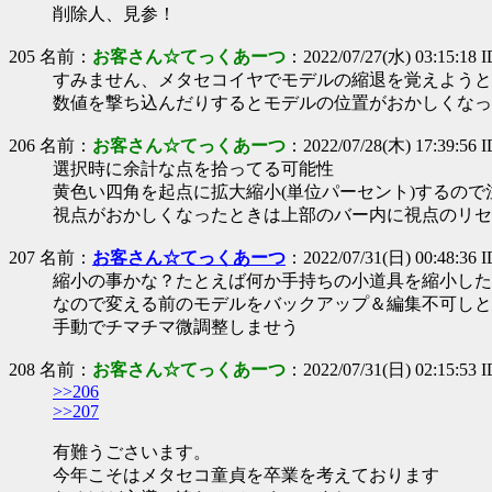
削除人、見参！
205 名前：
お客さん☆てっくあーつ
：2022/07/27(水) 03:15:18 
すみません、メタセコイヤでモデルの縮退を覚えようと
数値を撃ち込んだりするとモデルの位置がおかしくなっ
206 名前：
お客さん☆てっくあーつ
：2022/07/28(木) 17:39:56 ID
選択時に余計な点を拾ってる可能性
黄色い四角を起点に拡大縮小(単位パーセント)するので
視点がおかしくなったときは上部のバー内に視点のリセ
207 名前：
お客さん☆てっくあーつ
：2022/07/31(日) 00:48:36 
縮小の事かな？たとえば何か手持ちの小道具を縮小した
なので変える前のモデルをバックアップ＆編集不可しと
手動でチマチマ微調整しませう
208 名前：
お客さん☆てっくあーつ
：2022/07/31(日) 02:15:53 I
>>206
>>207
有難うごさいます。
今年こそはメタセコ童貞を卒業を考えております