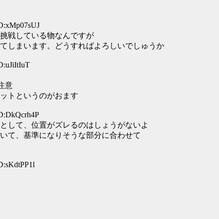
ID:xMp07sUJ
挑戦している物なんですが
てしまいます。どうすればよろしいでしゅうか
:uJiItIuT
注意
ットというのがおます
ID:DkQcrh4P
として、位置がズレるのはしょうがないよ
いて、基準になりそうな部分に合わせて
D:sKdtPP1l