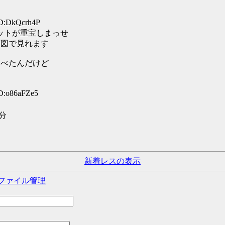
ID:DkQcrh4P
ットが重宝しまっせ
三面図で見れます
学べたんだけど
ID:o86aFZe5
分
新着レスの表示
ファイル管理