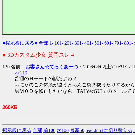
■掲示板に戻る■
全部
1-
101-
201-
301-
401-
501-
601-
701-
801-
■ 3Dカスタム少女 質問スレ 4
120 名前：
お客さん☆てっくあーつ
：2016/04/02(土) 10:31:12 
>>119
普通のＨモードの話だよね？
おにゃのこの体系が違うとちんこ突き抜けたりするから
男ＭＯＤを修正したいなら「TAHdecGUI」のツール
260KB
掲示板に戻る
全部
前100
次100
最新50
read.htmlに切り替える