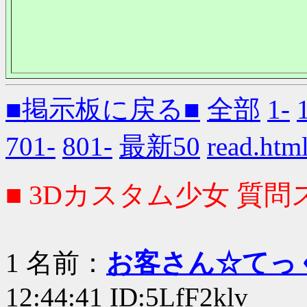
■掲示板に戻る■
全部
1-
701-
801-
最新50
read.
■ 3Dカスタム少女 質問ス
1 名前：
お客さん☆てっ
12:44:41 ID:5LfF2klv