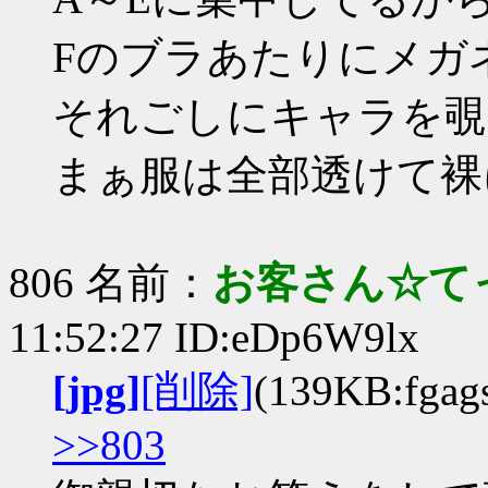
Fのブラあたりにメガ
それごしにキャラを覗
まぁ服は全部透けて裸
806 名前：
お客さん☆て
11:52:27 ID:eDp6W9lx
[jpg]
[削除]
(139KB:fgags
>>803