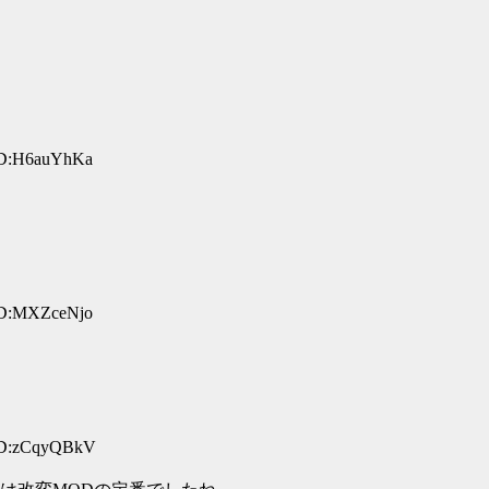
ID:H6auYhKa
ID:MXZceNjo
 ID:zCqyQBkV