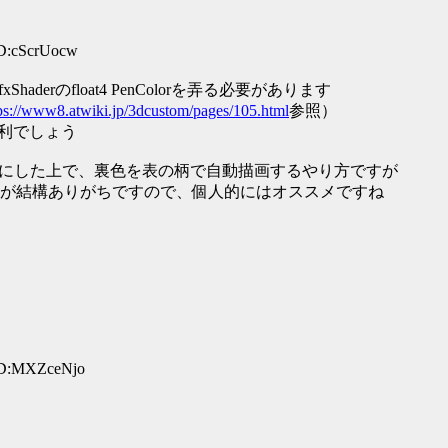
ID:cScrUocw
derのfloat4 PenColorを弄る必要があります
ps://www8.atwiki.jp/3dcustom/pages/105.html
参照）
便利でしょう
尾0）にした上で、裏色を表の柄で自動描画するやり方ですが
が結構ありがちですので、個人的にはオススメですね
ID:MXZceNjo