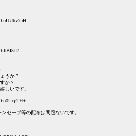
 ID:oUUkv5bH
:JiBf8Jl7
を
ょうか？
すか？
嬉しいです。
ID:o0UcpTH+
ーンセーブ等の配布は問題ないです。