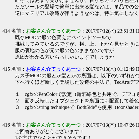
昨今ではあまり見かけませんが、昔からカラバリ色差分
ただツールの登場で簡単に出来る髪などは、単品での公
逆にマテリアル改造が伴うようなのは、特に気にしなく
414 名前：
お客さん☆てっくあーつ
：2017/07/12(水) 23:51:31 
既存MODの服の色変えにペイントツールで
挑戦してみているのですが、横、上、下から見たときに
服の裏地の色が元の服の色のままなのですが
原因がわかる方いらっしゃいますでしょうか
415 名前：
お客さん☆てっくあーつ
：2017/07/13(木) 01:12:49 I
カス子MODの服とか髪とかの裏面は、以下のいずれか
下へ行くほど新しく登場した改造の手法で、TecArtsデ
１ cgfxのPenColorで設定（輪郭線色と共用で、デフ
２ 面を反転したオブジェクトを裏面にも配置して着色
３ cgfxのstring techniqueで"BothSide"を使用（toonshad
416 名前：
お客さん☆てっくあーつ
：2017/07/13(木) 10:47:26 
ご回答ありがとうございます！
1の方法でなんとかできそうです！