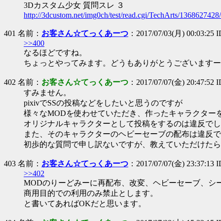
3Dカスタム少女 質問スレ ３
http://3dcustom.net/img0ch/test/read.cgi/TechArts/1368627428/
401 名前：
お客さん☆てっくあーつ
：2017/07/03(月) 00:03:25
>>400
なるほどですね。
ちょっとやってみます。どうもありがとうございますー
402 名前：
お客さん☆てっくあーつ
：2017/07/07(金) 20:47:52 ID
すみません。
pixivでSSの投稿などをしたいと思うのですが
様々なMODを使わせていただき、作ったキャラクター
オリジナルキャラクターとして投稿をするのは違反でし
また、そのキャラクターのヘビーセーブの配布は違反で
初歩的な質問で申し訳ないですが、教えていただけたら
403 名前：
お客さん☆てっくあーつ
：2017/07/07(金) 23:37:13 
>>402
MODのりーどみーに再配布、改変、ヘビーセーブ、シ
商用目的での利用のみ禁止とします。
と書いてあればOKだと思います。