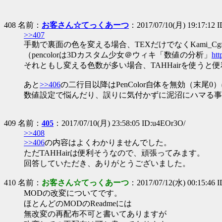
408 名前：
お客さん☆てっくあーつ
：2017/07/10(月) 19:17:12 
>>407
手動で裏面の色を変える場合、TEXだけでなくKami_CgfxSha
（pencolorは3Dカスタム少女＠ウィキ「数値の分析」
htt
それともし変える色数が多い場合、TAHHairを使うと
あと
>>406
の二行目以降はPenColor自体を無効（末
数値設定で悩んだり、誤りに気付かずに泥沼にハマる事
409 名前：
405
：2017/07/10(月) 23:58:05 ID:u4EOr3O/
>>408
>>406
の内容はよくわかりませんでした。
ただTAHHairは便利そうなので、頑張ってみます。
回答していただき、ありがとうございました。
410 名前：
お客さん☆てっくあーつ
：2017/07/12(水) 00:15:46 
MODの改変についてです。
ほとんどのMODのReadmeには
無改変の再配布不可と書いてありますが