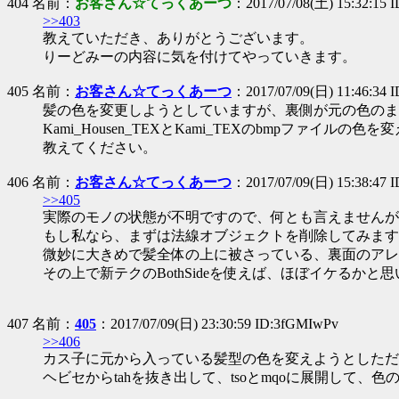
404 名前：
お客さん☆てっくあーつ
：2017/07/08(土) 15:32:15
>>403
教えていただき、ありがとうございます。
りーどみーの内容に気を付けてやっていきます。
405 名前：
お客さん☆てっくあーつ
：2017/07/09(日) 11:46:34 
髪の色を変更しようとしていますが、裏側が元の色のま
Kami_Housen_TEXとKami_TEXのbmpファイル
教えてください。
406 名前：
お客さん☆てっくあーつ
：2017/07/09(日) 15:38:47 
>>405
実際のモノの状態が不明ですので、何とも言えませんが
もし私なら、まずは法線オブジェクトを削除してみます
微妙に大きめで髪全体の上に被さっている、裏面のアレ
その上で新テクのBothSideを使えば、ほぼイケるかと
407 名前：
405
：2017/07/09(日) 23:30:59 ID:3fGMIwPv
>>406
カス子に元から入っている髪型の色を変えようとしただ
ヘビセからtahを抜き出して、tsoとmqoに展開して