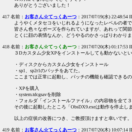
ありがとうございました！
417 名前：
お客さん☆てっくあーつ
：2017/07/19(水) 22:48:54 
ようやくメタセコをいじれるようになったレベルの者で
皆さん色々なポーズを作られていますが、あれって関節
とくに顔の表情なんか、どうやるのかさっぱりわかりま
418 名前：
お客さん☆てっくあーつ
：2017/07/20(木) 01:17:53
３Dカスタム少女XPをインストールしても動かないと
・ディスクからカスタム少女をインストール
・sp1、sp2r1のパッチをあてた。
ここまでは正常に起動し、パッチの機能も確認できるの
・XPを購入
・system.tdcgsavを削除
・フォルダ「インストールファイル」の内容物を全て３
その後に起動したところ「ObsDX9.exeは動作を停
以上の症状の改善につき、ご教授頂けますと幸いです。
419 名前：
お客さん☆てっくあーつ
：2017/07/20(木) 10:07:14 