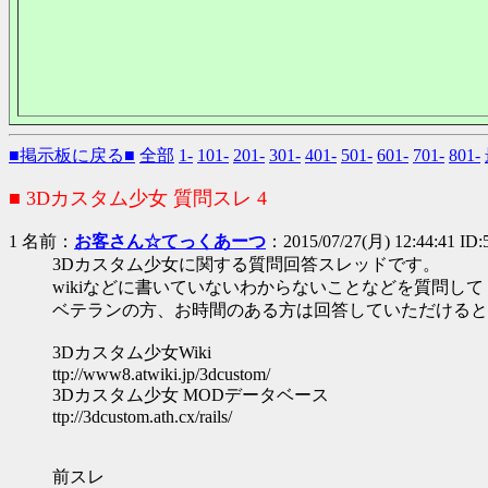
■掲示板に戻る■
全部
1-
101-
201-
301-
401-
501-
601-
701-
801-
■ 3Dカスタム少女 質問スレ 4
1 名前：
お客さん☆てっくあーつ
：2015/07/27(月) 12:44:41 ID:
3Dカスタム少女に関する質問回答スレッドです。
wikiなどに書いていないわからないことなどを質問し
ベテランの方、お時間のある方は回答していただけると
3Dカスタム少女Wiki
ttp://www8.atwiki.jp/3dcustom/
3Dカスタム少女 MODデータベース
ttp://3dcustom.ath.cx/rails/
前スレ