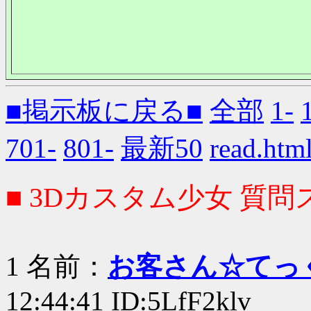
■掲示板に戻る■
全部
1-
701-
801-
最新50
read.
■ 3Dカスタム少女 質問ス
1 名前：
お客さん☆てっ
12:44:41 ID:5LfF2klv