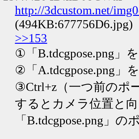
http://3dcustom.net/img
(494KB:677756D6.jpg)
>>153
①「B.tdcgpose.pn
②「A.tdcgpose.pn
③Ctrl+z（一つ前の
するとカメラ位置と向
「B.tdcgpose.pn