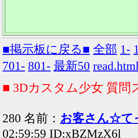
■掲示板に戻る■
全部
1-
701-
801-
最新50
read.
■ 3Dカスタム少女 質問ス
280 名前：
お客さん☆て
02:59:59 ID:xBZMzX6l