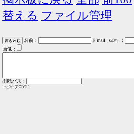
替える
ファイル管理
名前：
E-mail
：
（省略可）
画像：
削除パス：
img0ch(CGI)/2.1