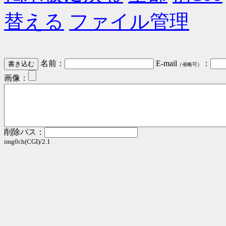
替える
ファイル管理
名前：
E-mail
：
（省略可）
画像：
削除パス：
img0ch(CGI)/2.1