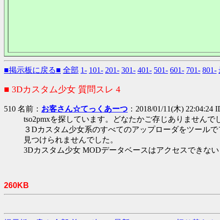
■掲示板に戻る■
全部
1-
101-
201-
301-
401-
501-
601-
701-
801-
■ 3Dカスタム少女 質問スレ 4
510 名前：
お客さん☆てっくあーつ
：2018/01/11(木) 22:04:24 I
tso2pmxを探しています。どなたかご存じありませんで
３Dカスタム少女系のすべてのアップローダをツールで
見つけられませんでした。
3Dカスタム少女 MODデータベースはアクセスできな
260KB