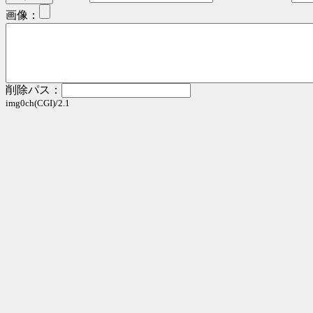
画像：
削除パス：
img0ch(CGI)/2.1