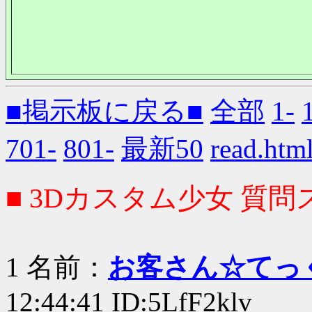
■掲示板に戻る■
全部
1-
701-
801-
最新50
read.
■ 3Dカスタム少女 質問ス
1 名前：
お客さん☆てっ
12:44:41 ID:5LfF2klv