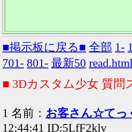
■掲示板に戻る■
全部
1-
701-
801-
最新50
read.
■ 3Dカスタム少女 質問ス
1 名前：
お客さん☆てっ
12:44:41 ID:5LfF2klv