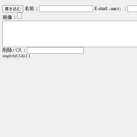
名前：
E-mail
：
（省略可）
画像：
削除パス：
img0ch(CGI)/2.1