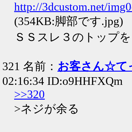
http://3dcustom.net/img
(354KB:脚部です.jpg)
ＳＳスレ３のトップを
321 名前：
お客さん☆て
02:16:34 ID:o9HHFXQm
>>320
>ネジが余る