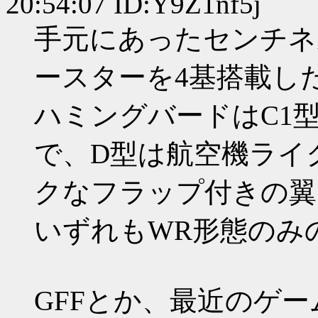
20:54:07 ID:Y9Z1nf5j
手元にあったセンチネ
ースターを4基搭載し
ハミングバードはC1型
で、D型は航空機ライ
クなフラップ付きの翼
いずれもWR形態のみの
GFFとか、最近のゲ