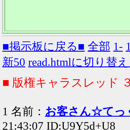
■掲示板に戻る■
全部
1-
新50
read.htmlに切り替
■ 版権キャラスレッド 
1 名前：
お客さん☆てっ
21:43:07 ID:U9Y5d+U8