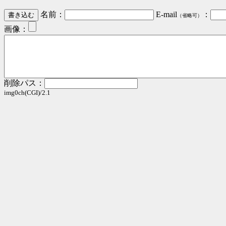
名前：
E-mail
：
（省略可）
画像：
削除パス：
img0ch(CGI)/2.1