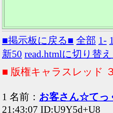
■掲示板に戻る■
全部
1-
新50
read.htmlに切り替
■ 版権キャラスレッド 
1 名前：
お客さん☆てっ
21:43:07 ID:U9Y5d+U8