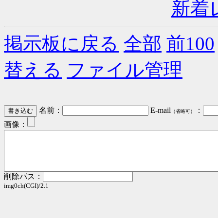
新着
掲示板に戻る
全部
前100
替える
ファイル管理
名前：
E-mail
：
（省略可）
画像：
削除パス：
img0ch(CGI)/2.1