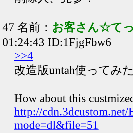
47 名前：
お客さん☆て
01:24:43 ID:1FjgFbw6
>>4
改造版untah使って
How about this custmize
http://cdn.3dcustom.net
mode=dl&file=51