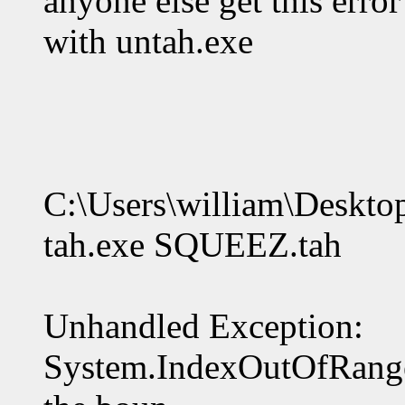
anyone else get this error
with untah.exe
C:\Users\william\Deskt
tah.exe SQUEEZ.tah
Unhandled Exception:
System.IndexOutOfRange