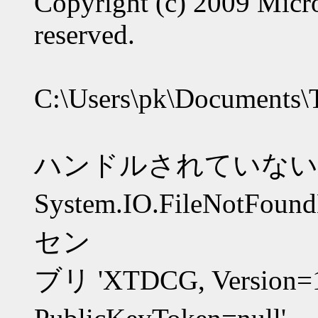
Copyright (c) 2009 Micro
reserved.
C:\Users\pk\Document
ハンドルされていない
System.IO.FileNotF
セン
ブリ 'XTDCG, Version=1.2