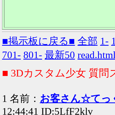
■掲示板に戻る■
全部
1-
701-
801-
最新50
read.
■ 3Dカスタム少女 質問ス
1 名前：
お客さん☆てっ
12:44:41 ID:5LfF2klv