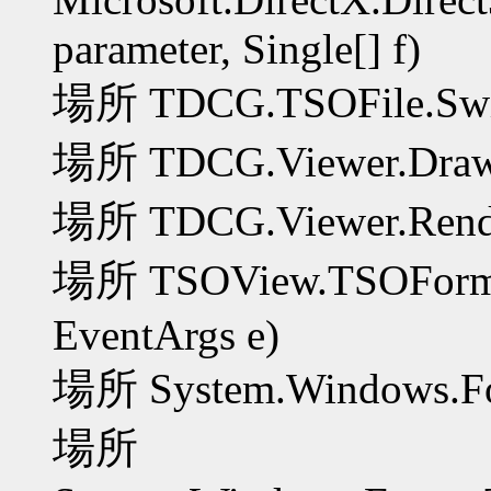
parameter, Single[] f)
場所 TDCG.TSOFile.Switc
場所 TDCG.Viewer.DrawF
場所 TDCG.Viewer.Rend
場所 TSOView.TSOForm.ti
EventArgs e)
場所 System.Windows.For
場所