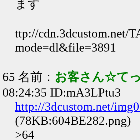
ます
ttp://cdn.3dcustom.net/
mode=dl&file=3891
65 名前：
お客さん☆て
08:24:35 ID:mA3LPtu3
http://3dcustom.net/im
(78KB:604BE282.png)
>64