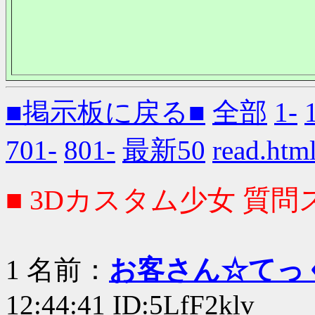
■掲示板に戻る■
全部
1-
701-
801-
最新50
read.
■ 3Dカスタム少女 質問ス
1 名前：
お客さん☆てっ
12:44:41 ID:5LfF2klv