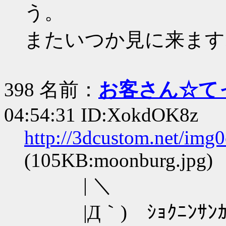
う。
またいつか見に来ます
398 名前：
お客さん☆て
04:54:31 ID:XokdOK8z
http://3dcustom.net/img
(105KB:moonburg.jpg)
| ＼
|Д｀) ｼｮｸﾆﾝｻﾝｶﾞｲﾅ