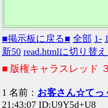
■掲示板に戻る■
全部
1-
新50
read.htmlに切り替
■ 版権キャラスレッド 
1 名前：
お客さん☆てっ
21:43:07 ID:U9Y5d+U8