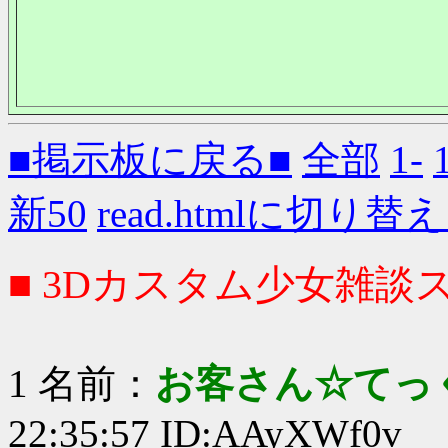
■掲示板に戻る■
全部
1-
新50
read.htmlに切り替
■ 3Dカスタム少女雑談ス
1 名前：
お客さん☆てっ
22:35:57 ID:AAyXWf0v