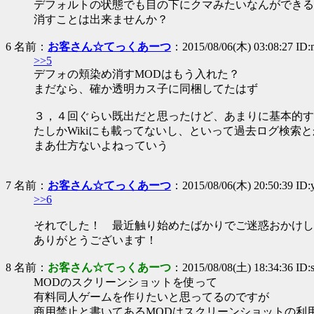
デフォルトの状態でも目の下にクマみたいなんができる
消すことは出来ませんか？
6 名前：
お客さん☆てっくあーつ
：2015/08/06(木) 03:08:27 I
>>5
デフォの頬染め消すMODはもう入れた？
まだなら、確か透明カス子に同梱してたはず
３，４回ぐらい既出だと思ったけど、あまりに基本的す
たしかWikiにも載ってないし、といって過去ログ検索
まあ仕方ないよねっていう
7 名前：
お客さん☆てっくあーつ
：2015/08/06(木) 20:50:39 ID
>>6
それでした！ 最近触り始めたばかりでご迷惑おかけし
ありがとうございます！
8 名前：
お客さん☆てっくあーつ
：2015/08/08(土) 18:34:36 ID
MODのスクリーンショットを使って
有料同人ゲームを作りたいと思ってるのですが
商用禁止と書いてあるMODはスクリーンショットの利