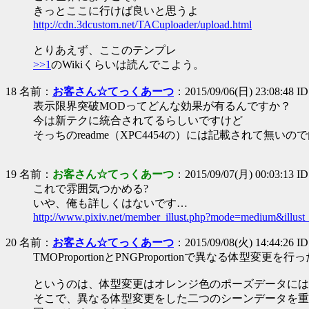
きっとここに行けば良いと思うよ
http://cdn.3dcustom.net/TACuploader/upload.html
とりあえず、ここのテンプレ
>>1
のWikiくらいは読んでこよう。
18 名前：
お客さん☆てっくあーつ
：2015/09/06(日) 23:08:48 ID
表示限界突破MODってどんな効果が有るんですか？
今は新テクに統合されてるらしいですけど
そっちのreadme（XPC4454の）には記載されて無い
19 名前：
お客さん☆てっくあーつ
：2015/09/07(月) 00:03:13 I
これで雰囲気つかめる?
いや、俺も詳しくはないです…
http://www.pixiv.net/member_illust.php?mode=medium&illus
20 名前：
お客さん☆てっくあーつ
：2015/09/08(火) 14:44:26 
TMOProportionとPNGProportionで異なる
というのは、体型変更はオレンジ色のポーズデータには
そこで、異なる体型変更をした二つのシーンデータを重