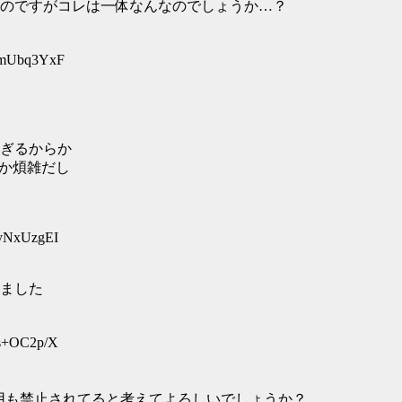
のですがコレは一体なんなのでしょうか…？
D:mUbq3YxF
ぎるからか
とか煩雑だし
:yNxUzgEI
ました
:s+OC2p/X
用も禁止されてると考えてよろしいでしょうか？