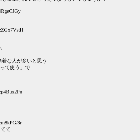
:4RgeCJGy
D:ZGx7VstH
い
頓着な人が多いと思う
って使う」で
D:p4Bux2Pn
D:m8kPG/8r
いてて