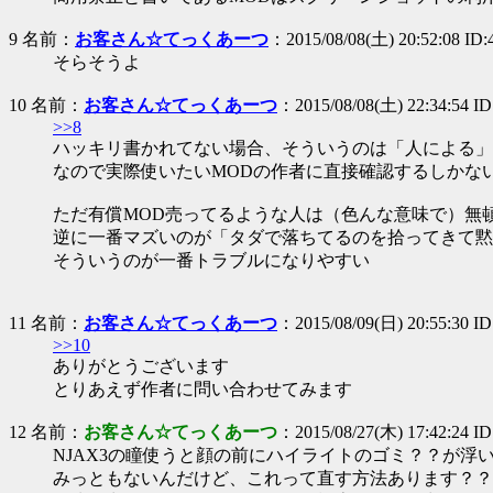
9 名前：
お客さん☆てっくあーつ
：2015/08/08(土) 20:52:08 ID
そらそうよ
10 名前：
お客さん☆てっくあーつ
：2015/08/08(土) 22:34:54 I
>>8
ハッキリ書かれてない場合、そういうのは「人による」
なので実際使いたいMODの作者に直接確認するしかな
ただ有償MOD売ってるような人は（色んな意味で）無
逆に一番マズいのが「タダで落ちてるのを拾ってきて黙
そういうのが一番トラブルになりやすい
11 名前：
お客さん☆てっくあーつ
：2015/08/09(日) 20:55:30 I
>>10
ありがとうございます
とりあえず作者に問い合わせてみます
12 名前：
お客さん☆てっくあーつ
：2015/08/27(木) 17:42:24 I
NJAX3の瞳使うと顔の前にハイライトのゴミ？？が浮
みっともないんだけど、これって直す方法あります？？