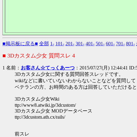
■掲示板に戻る■
全部
1-
101-
201-
301-
401-
501-
601-
701-
801-
■ 3Dカスタム少女 質問スレ 4
1 名前：
お客さん☆てっくあーつ
：2015/07/27(月) 12:44:41 ID:
3Dカスタム少女に関する質問回答スレッドです。
wikiなどに書いていないわからないことなどを質問し
ベテランの方、お時間のある方は回答していただけると
3Dカスタム少女Wiki
ttp://www8.atwiki.jp/3dcustom/
3Dカスタム少女 MODデータベース
ttp://3dcustom.ath.cx/rails/
前スレ