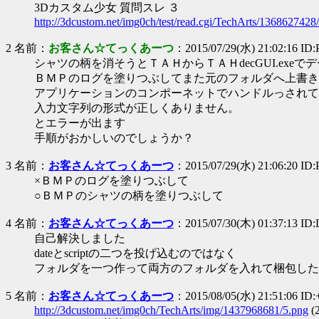
3Dカスタム少女 質問スレ ３
http://3dcustom.net/img0ch/test/read.cgi/TechArts/1368627428/
2 名前：
お客さん☆てっくあーつ
：2015/07/29(水) 21:02:16 ID
シャツの柄を消そうとＴＡＨからＴＡＨdecGUI.exe
ＢＭＰのログを塗りつぶしてまた元のフォルダへ上書きし
アプリケーションのコンポーネットでハンドルっされて
入力文字列の形式が正しくありません。
とエラーが出ます
手順がおかしいのでしょうか？
3 名前：
お客さん☆てっくあーつ
：2015/07/29(水) 21:06:20 ID
×ＢＭＰのログを塗りつぶして
○ＢＭＰのシャツの柄を塗りつぶして
4 名前：
お客さん☆てっくあーつ
：2015/07/30(木) 01:37:13 ID
自己解決しました
dateとscriptの二つを投げ込むのではなく
フォルダを一つ作って両方のフォルダを入れて梱包した
5 名前：
お客さん☆てっくあーつ
：2015/08/05(水) 21:51:06 I
http://3dcustom.net/img0ch/TechArts/img/1437968681/5.png
(