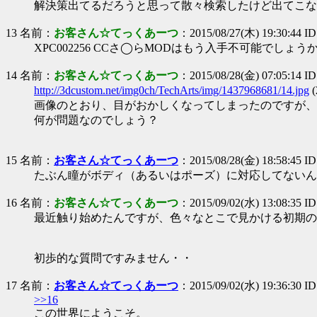
解決策出てるだろうと思って散々検索したけど出てこな
13 名前：
お客さん☆てっくあーつ
：2015/08/27(木) 19:30:44 I
XPC002256 CCさ◯らMODはもう入手不可能でしょう
14 名前：
お客さん☆てっくあーつ
：2015/08/28(金) 07:05:14 I
http://3dcustom.net/img0ch/TechArts/img/1437968681/14.jpg
(
画像のとおり、目がおかしくなってしまったのですが、
何が問題なのでしょう？
15 名前：
お客さん☆てっくあーつ
：2015/08/28(金) 18:58:45 ID:
たぶん瞳がボディ（あるいはポーズ）に対応してないん
16 名前：
お客さん☆てっくあーつ
：2015/09/02(水) 13:08:35 I
最近触り始めたんですが、色々なとこで見かける初期の
初歩的な質問ですみません・・
17 名前：
お客さん☆てっくあーつ
：2015/09/02(水) 19:36:30 
>>16
この世界にようこそ。