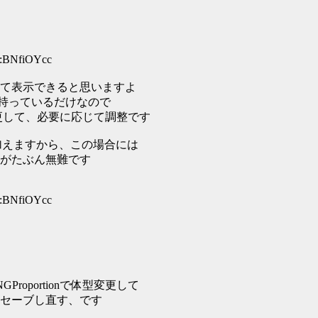
D:BNfiOYcc
て表示できると思いますよ
で持っているだけなので
型変更して、必要に応じて調整です
変更を加えますから、この場合には
がたぶん無難です
D:BNfiOYcc
oportionで体型変更して
セーブし直す、です