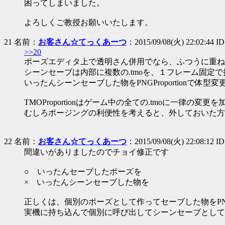
困ってしまいました。
よろしくご教授お願いいたします。
21 名前：
お客さん☆てっくあーつ
：2015/09/08(火) 22:02:44 I
>>20
ポーズエディタ上で透明さん併用でなら、ふつうに重ね
シーンセーブは内部に複数の.tmoを、１フレーム固定
いったんシーンセーブした物をPNGProportionで体
TMOProportionはゲーム中の全ての.tmoに一律の
むしろポージングの利便性を考えると、外しておいた方
22 名前：
お客さん☆てっくあーつ
：2015/09/08(火) 22:08:12 I
間違いがありましたのでチョイ修正です
○ いったんセーブしたポーズを
× いったんシーンセーブした物を
正しくは、個別のポーズとして作ってセーブした物をPNGPr
実機に持ち込んで個別に呼び出してシーンセーブとして