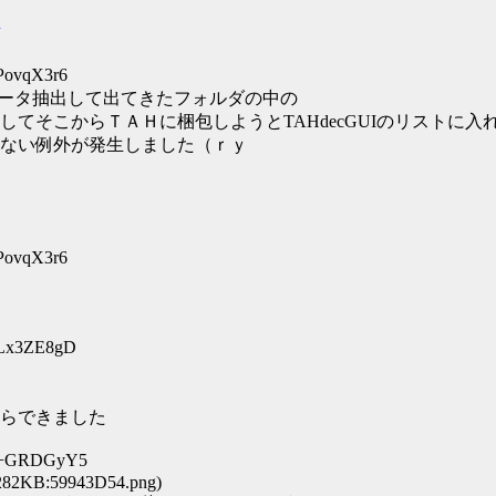
:PovqX3r6
でデータ抽出して出てきたフォルダの中の
てそこからＴＡＨに梱包しようとTAHdecGUIのリストに
ない例外が発生しました（ｒｙ
:PovqX3r6
:Lx3ZE8gD
らできました
D:+GRDGyY5
282KB:59943D54.png)