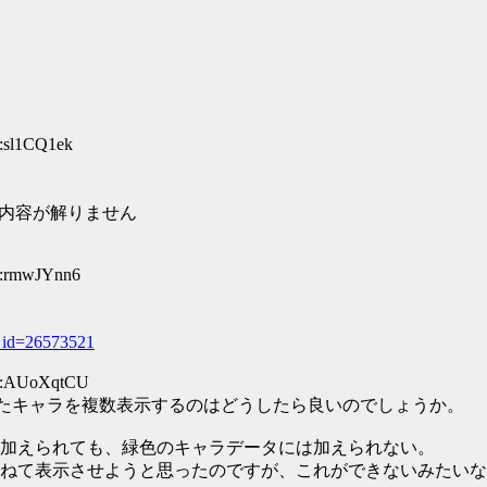
:sl1CQ1ek
ので内容が解りません
D:rmwJYnn6
t_id=26573521
ID:AUoXqtCU
体型変更を行ったキャラを複数表示するのはどうしたら良いのでしょうか。
加えられても、緑色のキャラデータには加えられない。
ねて表示させようと思ったのですが、これができないみたいな