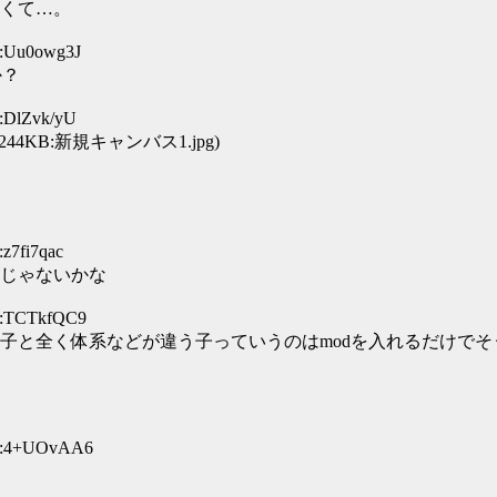
くて…。
D:Uu0owg3J
か？
D:DlZvk/yU
244KB:新規キャンバス1.jpg)
z7fi7qac
じゃないかな
D:TCTkfQC9
子と全く体系などが違う子っていうのはmodを入れるだけでそ
ID:4+UOvAA6