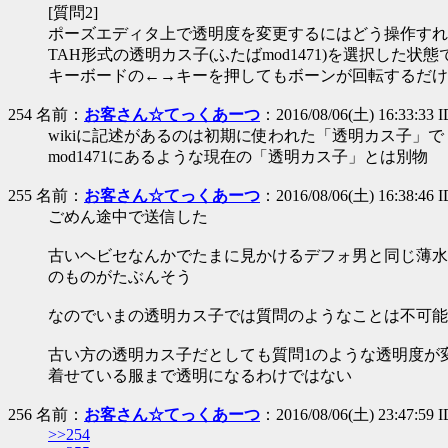
[質問2]
ポーズエディタ上で透明度を変更するにはどう操作すれ
TAH形式の透明カス子(ふたばmod1471)を選択した状態
キーボードの←→キーを押してもボーンが回転するだけ
254 名前：
お客さん☆てっくあーつ
：2016/08/06(土) 16:33:33 
wikiに記述があるのは初期に使われた「透明カス子」で
mod1471にあるような現在の「透明カス子」とは別物
255 名前：
お客さん☆てっくあーつ
：2016/08/06(土) 16:38:46 
ごめん途中で送信した
古いヘビセなんかでたまに見かけるデフォ男と同じ薄水
のものがたぶんそう
なのでいまの透明カス子では質問のようなことは不可能
古い方の透明カス子だとしても質問1のような透明度が
着せている服まで透明になるわけではない
256 名前：
お客さん☆てっくあーつ
：2016/08/06(土) 23:47:59 
>>254