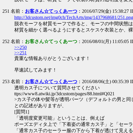
251 名前：
お客さん☆てっくあーつ
：2016/07/29(金) 15:38:27
http://3dcustom.net/img0ch/TechArts/img/1437968681/251.pn
脱衣モーフを材質モーフで作ると、モーフの中間状態は
材質を細かく選べるようにするとスケスケ衣装とか、裸
252 名前：
お客さん☆てっくあーつ
：2016/08/01(月) 11:05:05 
>>250
>>251
貴重な情報ありがとうございます！
早速試してみます！
253 名前：
お客さん☆てっくあーつ
：2016/08/06(土) 00:35:39 
透明カス子について質問させてください
ttps://www8.atwiki.jp/3dcustom/pages/88.html#Q021
>カス子の体や髪等が透明パーツ（デフォルトの男と同
との記述がありますが、
[質問1]
「透明度変更可能」ということは、例えば
ポーズエディタ上で「下着姿の通常カス子」と「セーラ
「通常カス子のセーラー服の下から下着が透けて見える