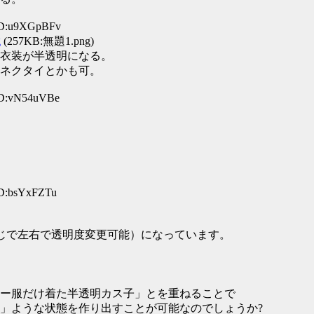
 ID:u9XGpBFv
g
(257KB:無題1.png)
衣装が半透明になる。
ネクタイとかも可。
ID:vN54uVBe
ID:bsYxFZTu
じで左右で透明度変更可能）になっています。
ー服だけ着た半透明カス子」とを重ねることで
」ような状態を作り出すことが可能なのでしょうか?