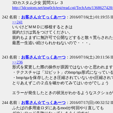
3Dカスタム少女 質問スレ ３
http://3dcustom.net/img0ch/test/read.cgi/TechArts/1368627428/
242 名前：
お客さん☆てっくあーつ
：2016/07/16(土) 01:19:55
>>241
いいけどＭＭＤに移植するときは
規約だけは気をつけてください。
規約もよまずに無許可で公開などすると散々荒らされた
最悪一生追い続けられかねないので・・・。
243 名前：
お客さん☆てっくあーつ
：2016/07/16(土) 20:11:56 
>>236
形式を変更した際の操作が原因ではないかと思われます
・テクスチャは「32ビット」のbmp/tga形式になってい
・bmp/tgaを保存したとき圧縮されていないか(圧縮さ
とりあえずこの２点を確かめてみてはいかがでしょう
エラーが発生したときの状況がわかるようなスクショが
244 名前：
お客さん☆てっくあーつ
：2016/07/17(日) 00:32:52
ふたばの多用途ロダにあるmodが何回やり直しても