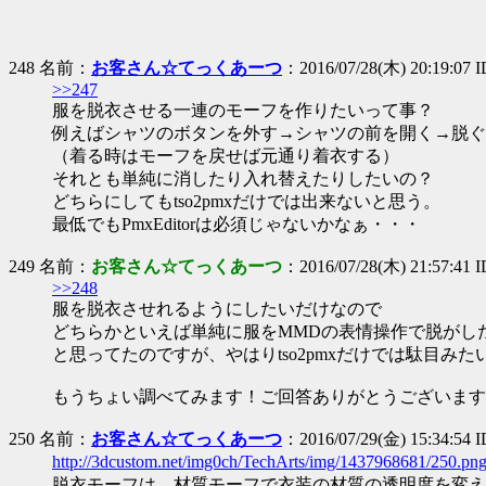
248 名前：
お客さん☆てっくあーつ
：2016/07/28(木) 20:19:07
>>247
服を脱衣させる一連のモーフを作りたいって事？
例えばシャツのボタンを外す→シャツの前を開く→脱ぐ
（着る時はモーフを戻せば元通り着衣する）
それとも単純に消したり入れ替えたりしたいの？
どちらにしてもtso2pmxだけでは出来ないと思う。
最低でもPmxEditorは必須じゃないかなぁ・・・
249 名前：
お客さん☆てっくあーつ
：2016/07/28(木) 21:57:41 
>>248
服を脱衣させれるようにしたいだけなので
どちらかといえば単純に服をMMDの表情操作で脱がし
と思ってたのですが、やはりtso2pmxだけでは駄目みたいで
もうちょい調べてみます！ご回答ありがとうございます
250 名前：
お客さん☆てっくあーつ
：2016/07/29(金) 15:34:54
http://3dcustom.net/img0ch/TechArts/img/1437968681/250.pn
脱衣モーフは、材質モーフで衣装の材質の透明度を変え