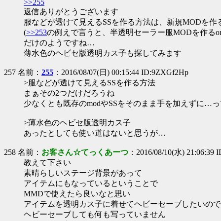
>>255
返信ありがとうございます
服などが透けて見えるSSを作る方法は、新規MODを作る
(
>>253
の例えで言うと、半透明セーラー服MODを作るor
だけのようですね…
薄水色のヘビセ版透明カス子も探してみます
257 名前：
255
：2016/08/07(日) 00:15:44 ID:9ZXGf2Hp
>服などが透けて見えるSSを作る方法
まぁその2つだけだろうね
少なくとも既存のmodやSSをそのまま手を加えずに…
>薄水色のヘビセ版透明カス子
あったとしても使い道はないと思うが…
258 名前：
お客さん☆てっくあーつ
：2016/08/10(水) 21:06:39 I
教えて下さい
素晴らしいステージ背景があって
アイテムにもなっているということで
MMDで使えたら良いなと思い
アイテムを透明カス子に着せてヘビーセーブしたいので
ヘビーセーブしても何も写っていません