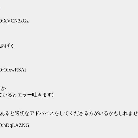
 ID:XVCN3xGz
あげく
ID:OIxwRSAt
るか
れているとエラー吐きます)
あると適切なアドバイスをしてくださる方がいるかもしれませ
 ID:hDqLAZNG