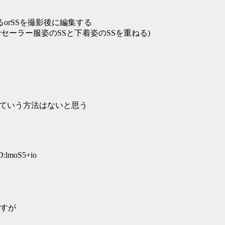
orSSを撮影後に編集する
セーラー服姿のSSと下着姿のSSを重ねる)
っていう方法はないと思う
D:lmoS5+io
すが