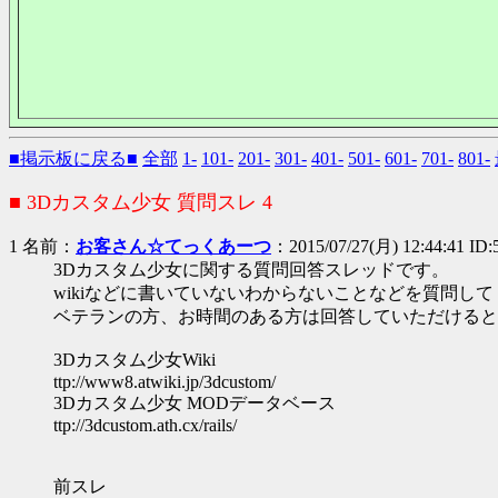
■掲示板に戻る■
全部
1-
101-
201-
301-
401-
501-
601-
701-
801-
■ 3Dカスタム少女 質問スレ 4
1 名前：
お客さん☆てっくあーつ
：2015/07/27(月) 12:44:41 ID:
3Dカスタム少女に関する質問回答スレッドです。
wikiなどに書いていないわからないことなどを質問し
ベテランの方、お時間のある方は回答していただけると
3Dカスタム少女Wiki
ttp://www8.atwiki.jp/3dcustom/
3Dカスタム少女 MODデータベース
ttp://3dcustom.ath.cx/rails/
前スレ