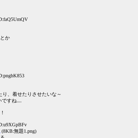
 ID:faQ5UmQV
とか
ID:pngbK853
たり、着せたりさせたいな～
すね....
！
 ID:u9XGpBFv
g
(8KB:無題1.png)
る。