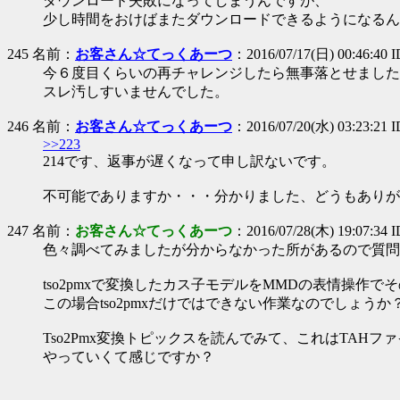
ダウンロード失敗になってしまうんですが、
少し時間をおけばまたダウンロードできるようになるん
245 名前：
お客さん☆てっくあーつ
：2016/07/17(日) 00:46:40
今６度目くらいの再チャレンジしたら無事落とせました
スレ汚しすいませんでした。
246 名前：
お客さん☆てっくあーつ
：2016/07/20(水) 03:23:21
>>223
214です、返事が遅くなって申し訳ないです。
不可能でありますか・・・分かりました、どうもありが
247 名前：
お客さん☆てっくあーつ
：2016/07/28(木) 19:07:34 
色々調べてみましたが分からなかった所があるので質問
tso2pmxで変換したカス子モデルをMMDの表情操
この場合tso2pmxだけではできない作業なのでしょうか
Tso2Pmx変換トピックスを読んでみて、これはTAH
やっていくて感じですか？