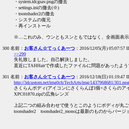
・system.tdcgsav.pngの撤去
・settings.iniの撤去(※)
・toonshader2の撤去
・システムの復元
・再インストール
※…これのみ、ウンともスンともではなく、全画面表示で
300 名前：
お客さん☆てっくあーつ
：2016/12/05(月) 05:07:57
>>299
失礼致しました。自己解決しました。
直近にTAHHairで作成したファイルに問題があったよ
301 名前：
お客さん☆てっくあーつ
：2016/12/18(日) 01:19:47 
http://3dcustom.net/img0ch/TechArts/img/1437968681/301.pn
さくらんボディ(アイコンにさくらんぼ1個+さくらのア
XPC01870.zipの広角レンズ
上記二つの組み合わせで使うとこのようにボディが丸ご
toonshader2 toonshader2_monoは最新の