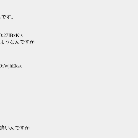
もです。
D:27IBxKis
ようなんですが
D:/wjhEksx
痛いんですが