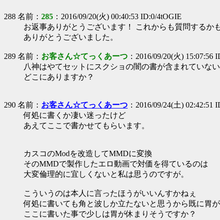
288 名前：
285
：2016/09/20(火) 00:40:53 ID:0/4tOGIE
お返事ありがとうございます！ これからも質問するか
ありがとうございました。
289 名前：
お客さん☆てっくあーつ
：2016/09/20(火) 15:07:56 I
八神はやてセットにスクショの闇の書が含まれていない
どこにありますか？
290 名前：
お客さん☆てっくあーつ
：2016/09/24(土) 02:42:51 I
何処に書くか凄い迷ったけど
あえてここで書かせてもらいます。
カスコのModを改造してMMDに変換
そのMMDで製作したエロ動画で対価を得ているのは
大変倫理的に宜しくないと私は思うのですが。
こういうのは本人に言ったほうがいいんすかねぇ
何処に書いても角と波しか立たないと思うから既に胃が
ここに書いた事で少しは胃が休まりそうですか？