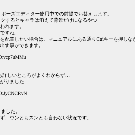
あり、ポーズエディター使用中での前提でお答えします。
ックするとキャラは消えて背景だけになるやつ
われます。
ですね。
配置したい場合は、マニュアルにある通りCtrlキーを押しな
出す事ができます。
ID:vcp7uMMu
うも詳しいところがよくわからず…
がりました
 ID:JyCNCRvN
りました。
ず、ウンともスンとも言わない状況です。