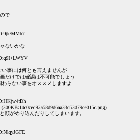
ので
ID:9jk/MMh7
ゃないかな
 ID:q9I+LWYV
ない事には何とも言えませんが
画だけでは確認は不可能でしょう
関わらない事をオススメしますよ
ID:HKjw4tDh
g
(300KB:14c0ced92a58d9d6aa33d53d79ce015c.png)
目玉と顔がめり込んだりしてしまいます。
ID:NlqyJGFE