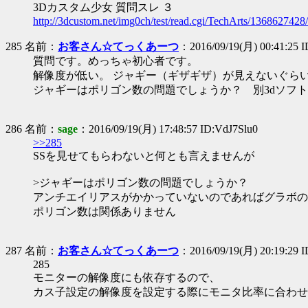
3Dカスタム少女 質問スレ ３
http://3dcustom.net/img0ch/test/read.cgi/TechArts/1368627428/
285 名前：
お客さん☆てっくあーつ
：2016/09/19(月) 00:41:25 
質問です。めっちゃ初心者です。
解像度が低い。 ジャギー（ギザギザ）が見えないぐら
ジャギーはポリゴン数の問題でしょうか？ 別3dソフ
286 名前：
sage
：2016/09/19(月) 17:48:57 ID:VdJ7Slu0
>>285
SSを見せてもらわないと何とも言えませんが
>ジャギーはポリゴン数の問題でしょうか？
アンチエイリアスがかかっていないのであればグラボの
ポリゴン数は関係ありません
287 名前：
お客さん☆てっくあーつ
：2016/09/19(月) 20:19:29 
285
モニターの解像度にも依存するので、
カス子設定の解像度を設定する際にモニタ比率に合わせてse