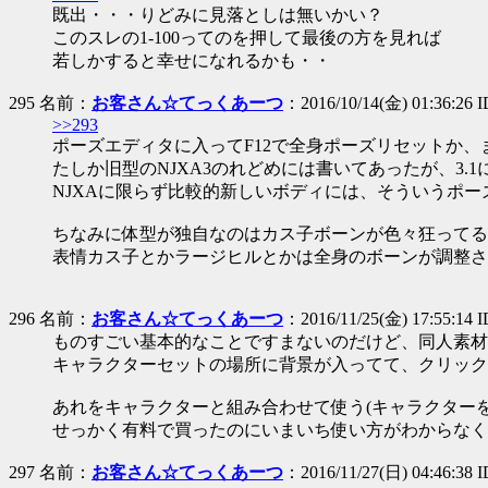
既出・・・りどみに見落としは無いかい？
このスレの1-100ってのを押して最後の方を見れば
若しかすると幸せになれるかも・・
295 名前：
お客さん☆てっくあーつ
：2016/10/14(金) 01:36:26 
>>293
ポーズエディタに入ってF12で全身ポーズリセットか、
たしか旧型のNJXA3のれどめには書いてあったが、3.
NJXAに限らず比較的新しいボディには、そういうポ
ちなみに体型が独自なのはカス子ボーンが色々狂ってる
表情カス子とかラージヒルとかは全身のボーンが調整さ
296 名前：
お客さん☆てっくあーつ
：2016/11/25(金) 17:55:14 
ものすごい基本的なことですまないのだけど、同人素材
キャラクターセットの場所に背景が入ってて、クリック
あれをキャラクターと組み合わせて使う(キャラクター
せっかく有料で買ったのにいまいち使い方がわからなく
297 名前：
お客さん☆てっくあーつ
：2016/11/27(日) 04:46:38