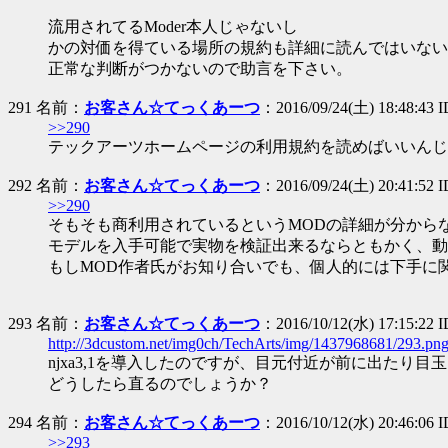
流用されてるModer本人じゃないし
かの対価を得ている場所の規約も詳細に読んではいない
正常な判断がつかないので助言を下さい。
291 名前：
お客さん☆てっくあーつ
：2016/09/24(土) 18:48:43 
>>290
テックアーツホームページの利用規約を読めばいいんじ
292 名前：
お客さん☆てっくあーつ
：2016/09/24(土) 20:41:52
>>290
そもそも商利用されているというMODの詳細が分から
モデルを入手可能で実物を検証出来るならともかく、動
もしMOD作者氏がお知り合いでも、個人的には下手に
293 名前：
お客さん☆てっくあーつ
：2016/10/12(水) 17:15:22 
http://3dcustom.net/img0ch/TechArts/img/1437968681/293.pn
njxa3,1を導入したのですが、目元付近が前に出たり
どうしたら直るのでしょうか？
294 名前：
お客さん☆てっくあーつ
：2016/10/12(水) 20:46:06 
>>293