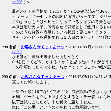
>>296
さん
最新のオナホ同梱版（rev.5）またはXP導入済みで
>>キャラクターセットの場所に背景が入ってて、クリ
このようなものはヘビセになっているタイプの背景と思
本来は透明カス子に装備させて背景として使用するもの
そのような背景を表示している状態で更にキャラクターを
キャラのヘビセを選択すれば２人目のキャラとして呼び
298 名前：
お客さん☆てっくあーつ
：2016/11/28(月) 06:44:05 
>>297
なるほど、理解出来ましたありがとう
Ctrlを使ってどうにかするのか？と思ったのですがど
その手順だったんですね。おかげでできることの幅が広
299 名前：
お客さん☆てっくあーつ
：2016/12/05(月) 04:51:46
宜しくお願いします。
正規の手順(×印でない)で終了後、突然起動できなくな
原則、ゲームを立ち上げようとするとエラー表示すら出
以下は試しましたが、未だ解決に至りません。
他に「この手」というのがあればご教示願います。