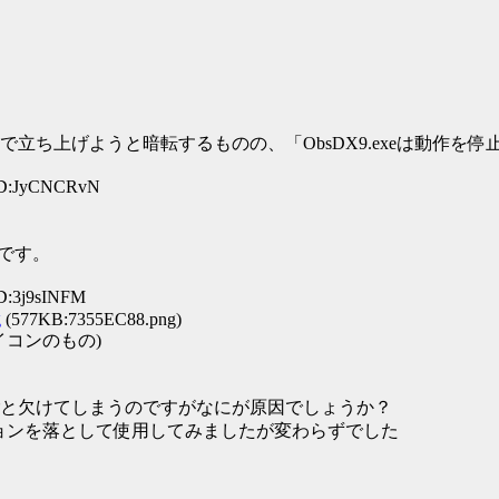
立ち上げようと暗転するものの、「ObsDX9.exeは動作を
 ID:JyCNCRvN
うです。
ID:3j9sINFM
g
(577KB:7355EC88.png)
イコンのもの)
と欠けてしまうのですがなにが原因でしょうか？
ものからバージョンを落として使用してみましたが変わらずでした