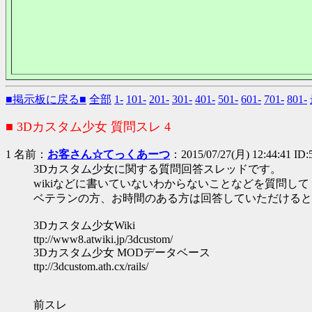
■掲示板に戻る■
全部
1-
101-
201-
301-
401-
501-
601-
701-
801-
■ 3Dカスタム少女 質問スレ 4
1 名前：
お客さん☆てっくあーつ
：2015/07/27(月) 12:44:41 ID:
3Dカスタム少女に関する質問回答スレッドです。
wikiなどに書いていないわからないことなどを質問し
ベテランの方、お時間のある方は回答していただけると
3Dカスタム少女Wiki
ttp://www8.atwiki.jp/3dcustom/
3Dカスタム少女 MODデータベース
ttp://3dcustom.ath.cx/rails/
前スレ