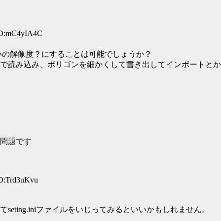
ID:mC4yIA4C
いの解像度？にすることは可能でしょうか？
トで読み込み、ポリゴンを細かくして書き出してインポートと
問題です
ID:Trd3uKvu
ting.iniファイルをいじってみるといいかもしれません。