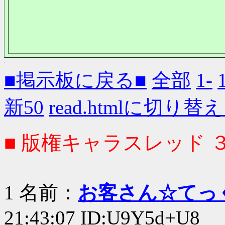
■掲示板に戻る■
全部
1-
新50
read.htmlに切り替
■ 版権キャラスレッド 
1 名前：
お客さん☆てっ
21:43:07 ID:U9Y5d+U8