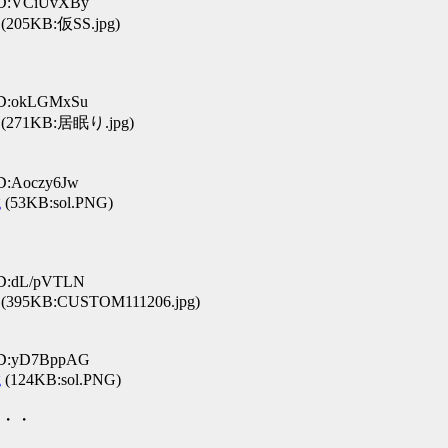
 ID:VCiUvXBy
(205KB:仮SS.jpg)
 ID:okLGMxSu
(271KB:居眠り.jpg)
ID:Aoczy6Jw
g
(53KB:sol.PNG)
ID:dL/pVTLN
(395KB:CUSTOM111206.jpg)
 ID:yD7BppAG
g
(124KB:sol.PNG)
・・