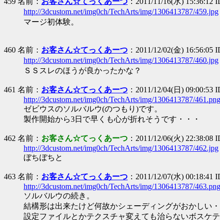
459 名前：
お客さん☆てっくあーつ
：2011/11/16(水) 15:36:12
http://3dcustom.net/img0ch/TechArts/img/1306413787/459.jpg
マージ初体験。
460 名前：
お客さん☆てっくあーつ
：2011/12/02(金) 16:56:05
http://3dcustom.net/img0ch/TechArts/img/1306413787/460.jpg
ＳＳスレのほうが良かったかな？
461 名前：
お客さん☆てっくあーつ
：2011/12/04(日) 09:00:53 
http://3dcustom.net/img0ch/TechArts/img/1306413787/461.pn
ゼビウスのソルバルウ(のつもり)です。
製作開始から3日で早くも心が折れそうです・・・
462 名前：
お客さん☆てっくあーつ
：2011/12/06(火) 22:38:08 
http://3dcustom.net/img0ch/TechArts/img/1306413787/462.jpg
ぼちぼちと
463 名前：
お客さん☆てっくあーつ
：2011/12/07(水) 00:18:41
http://3dcustom.net/img0ch/TechArts/img/1306413787/463.pn
ソルバルウの続き。
結構形は出来たけど何故かシェーディングがおかしい・
設定ファイルとかテクスチャ変えても治らないボスケテ