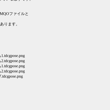
MQOファイルと
あります。
dcgpose.png
dcgpose.png
dcgpose.png
dcgpose.png
cgpose.png