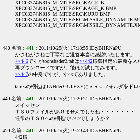
XPC03374\N815_M_MITE\SRC\KAGE_B
XPC03374\N815_M_MITE\SRC\KAGE_K.BMP
XPC03374\N815_M_MITE\SRC\KURO.BMP
XPC03374\N815_M_MITE\SRC\MISSILE_DYNAMITE.
XPC03374\N815_M_MITE\SRC\MISSILE_DYNAMITE.X
448 名前：
441
：2011/10/25(火) 17:18:55 ID:yBHRNaPU
かさねがさねご丁寧なご返答本当に感謝いたします。
>>446
ですがtoonshader2.tahは
>>442
様御指定の最新を入
再ダウンロードですが、後ほど試してみます。
>>447
の中身ですが、すべてありました。
tahへの梱包はTAHdecGUI.EXEにＳＲＣフォルダ
449 名前：
441
：2011/10/25(火) 17:20:51 ID:yBHRNaPU
スイマセン
ＴＳＯファイルがありませんでしたね・・・・・・・
通常のＴＳＯへの梱包でいいでしょうか？
450 名前：
441
：2011/10/25(火) 19:59:49 ID:yBHRNaPU
442様