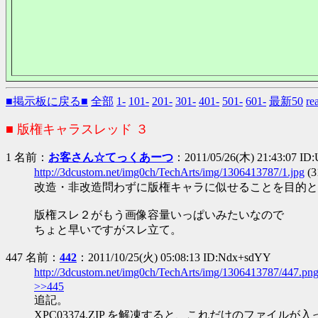
■掲示板に戻る■
全部
1-
101-
201-
301-
401-
501-
601-
最新50
r
■ 版権キャラスレッド ３
1 名前：
お客さん☆てっくあーつ
：2011/05/26(木) 21:43:07 I
http://3dcustom.net/img0ch/TechArts/img/1306413787/1.jpg
(
改造・非改造問わずに版権キャラに似せることを目的と
版権スレ２がもう画像容量いっぱいみたいなので
ちょと早いですがスレ立て。
447 名前：
442
：2011/10/25(火) 05:08:13 ID:Ndx+sdYY
http://3dcustom.net/img0ch/TechArts/img/1306413787/447.pn
>>445
追記。
XPC03374.ZIP を解凍すると、これだけのファイル