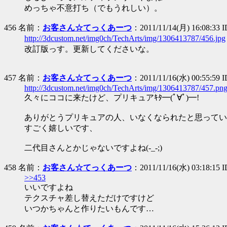
めっちゃ不意打ち（でもうれしい）。
456 名前：
お客さん☆てっくあーつ
：2011/11/14(月) 16:08:33
http://3dcustom.net/img0ch/TechArts/img/1306413787/456.jpg
改訂版っす。更新してくださいな。
457 名前：
お客さん☆てっくあーつ
：2011/11/16(水) 00:55:59 
http://3dcustom.net/img0ch/TechArts/img/1306413787/457.pn
久々にココに来たけど、プリキュアｷﾀ━(ﾟ∀ﾟ)━!
ありがとうプリキュアの人、いなくなられたと思ってい
すごく嬉しいです、
二代目さんとかじゃないですよね(-_-;)
458 名前：
お客さん☆てっくあーつ
：2011/11/16(水) 03:18:15 I
>>453
いいですよね
テクスチャ差し替えただけですけど
いつかちゃんと作りたいもんです…