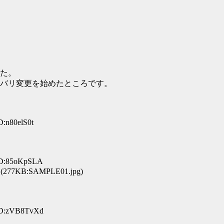
た。
バリ変更を始めたところです。
D:n80elS0t
ID:85oKpSLA
(277KB:SAMPLE01.jpg)
 ID:zVB8TvXd