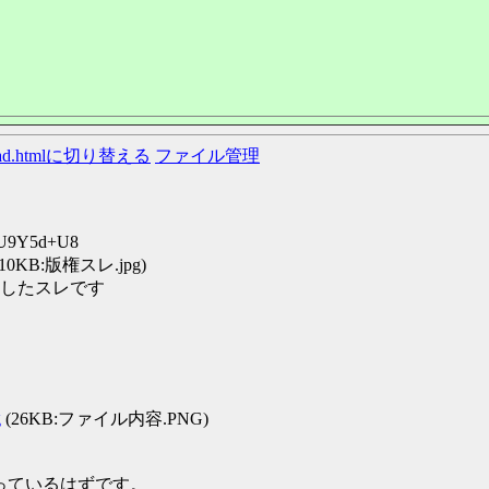
ead.htmlに切り替える
ファイル管理
D:U9Y5d+U8
310KB:版権スレ.jpg)
したスレです
g
(26KB:ファイル内容.PNG)
が入っているはずです。