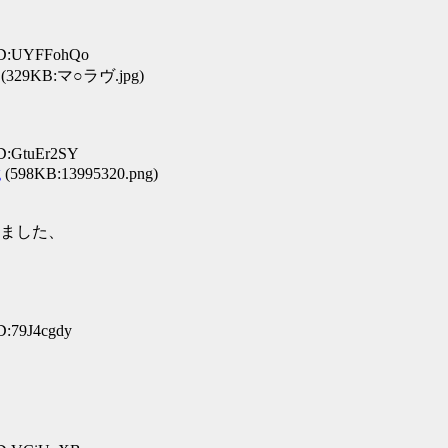
 ID:UYFFohQo
(329KB:マ○ラヴ.jpg)
ID:GtuEr2SY
g
(598KB:13995320.png)
ました、
D:79J4cgdy