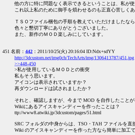
他の方に特に問題なく表示できるということは、私が使
これ以上私のために御手を煩わせるのも正直心苦しくあ
ＴＳＯファイル梱包の手順を教えていただけましたなら
色々と懇切丁寧にありがとうございました。
また、新作のＭＯＤ楽しみにしています。
451 名前：
442
：2011/10/25(火) 20:16:04 ID:Ndx+sdYY
http://3dcustom.net/img0ch/TechArts/img/1306413787/451.jpg
>>448-450
>私が使用しているＭＯＤとの衝突
私もそう思います。
アイコンは表示されていますか？
再ダウンロードは試されましたか？
それと、確認しますが、今まで MOD を自作したこと
Wikiにあるアイスキャンディーを作ったことは？
ttp://www8.atwiki.jp/3dcustom/pages/51.html
SRC フォルダの中身からは、TSO・TAH ファイルを
Wiki のアイスキャンディーを作った方なら簡単に加工