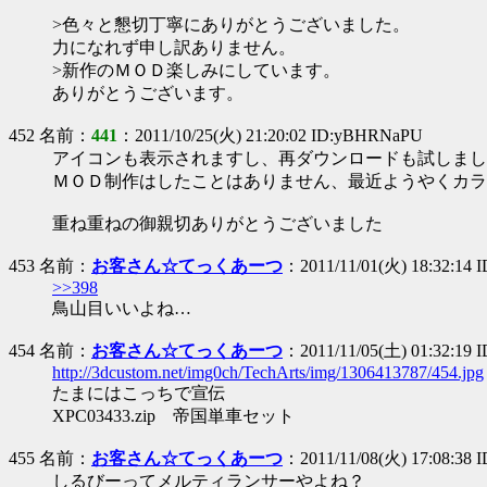
>色々と懇切丁寧にありがとうございました。
力になれず申し訳ありません。
>新作のＭＯＤ楽しみにしています。
ありがとうございます。
452 名前：
441
：2011/10/25(火) 21:20:02 ID:yBHRNaPU
アイコンも表示されますし、再ダウンロードも試しまし
ＭＯＤ制作はしたことはありません、最近ようやくカラ
重ね重ねの御親切ありがとうございました
453 名前：
お客さん☆てっくあーつ
：2011/11/01(火) 18:32:14 I
>>398
鳥山目いいよね…
454 名前：
お客さん☆てっくあーつ
：2011/11/05(土) 01:32:19 
http://3dcustom.net/img0ch/TechArts/img/1306413787/454.jpg
たまにはこっちで宣伝
XPC03433.zip 帝国単車セット
455 名前：
お客さん☆てっくあーつ
：2011/11/08(火) 17:08:38
しるびーってメルティランサーやよね？