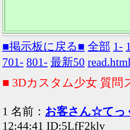
■掲示板に戻る■
全部
1-
701-
801-
最新50
read.
■ 3Dカスタム少女 質問ス
1 名前：
お客さん☆てっ
12:44:41 ID:5LfF2klv