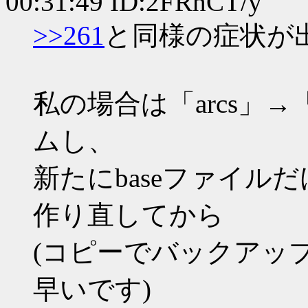
00:31:49 ID:2FRhCT/y
>>261
と同様の症状が
私の場合は「arcs」→
ムし、
新たにbaseファイルだ
作り直してから
(コピーでバックアッ
早いです)