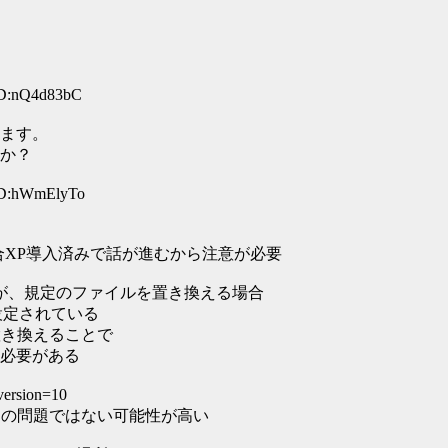
ID:nQ4d83bC
ます。
か？
ID:hWmElyTo
合XP導入済みで話が進むから注意が必要
ですが、規定のファイルを置き換える場合
設定されている
フォから置き換えることで
必要がある
rsion=10
ョンの問題ではない可能性が高い