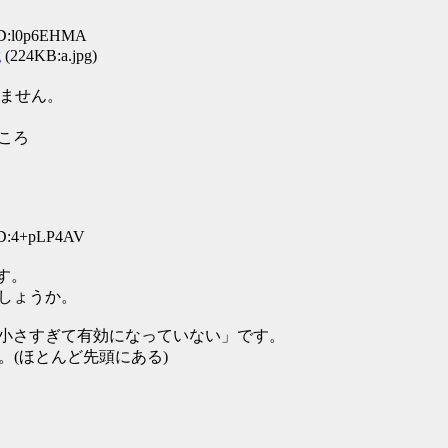
 ID:l0p6EHMA
g
(224KB:a.jpg)
しません。
ところ
ID:4+pLP4AV
す。
でしょうか。
ョンが小さすぎて有効になっていない」です。
 です。(ほとんど先頭にある)