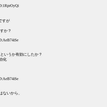
ID:1RprOyQi
ですが
すか？
ID:AeB74iSe
いる、というか有効にしたか？
効化
ID:AeB74iSe
クはないから、