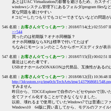
あとはUAC Virtualizationの影響を避けるため、カ
windowsシステム管理下にあるフォルダ(program files
変な問題を避けやすい
# コピーしたつもりでもコピーできてないなどの問題が
546 名前：
お客さん☆てっくあーつ
：2018/07/14(土) 02:55:07 
>>544
買ったのは初期版？オナホ同梱版？
オナホ同梱版ならXPは標準で付いてたはず
ちなみにモーションのところからポーズエディタが表示
547 名前：
お客さん☆てっくあーつ
：2018/07/15(日) 00:02:51
最近はじめた者です。
USBオナホールのONAKONは代替品、互換性がある
548 名前：
お客さん☆てっくあーつ
：2018/08/12(日) 10:36:48
http://3dcustom.xyz/img0ch/TechArts/img/1437968681/548.pn
すみません
昨日から、TDCGExplorerで自作のヘビセやpixivで頂
全てファイル化することができなくなりました。
以前、壊れるまで使用していたWindows7では普通に
Windows10 64版に買い直してから、モデルのファイ