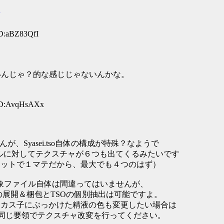
ID:aBZ83QfI
いんじゃ？的な感じじゃないんかな。
 ID:AvqHsAXx
、Syasei.tso自体の構成が特殊？なようで
イルに対してテクスチャが６つも出てくるみたいです
セットで１マテだから、最大でも４つのはず）
対象ファイル自体は間違ってはいませんが、
でTAHの展開＆梱包とTSOの個別抽出は可能ですよ。
ですが、カス子にぶっかけた精液の色も変更したい場合は
に対しても同じ要領でテクスチャ改変を行ってください。