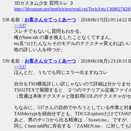
3Dカスタム少女 質問スレ ３
http://3dcustom.net/img0ch/test/read.cgi/TechArts/1368627428/
538 名前：
お客さん☆てっくあーつ
：2018/06/17(日) 05:14:22 
>>537
スレチでもないし質問もわかる。
俺がbase.tah の書き換えしたことなくてすまん。
tso見つけたんならそのモデルのテクスチャ変えればい
他の詳しい人を待つか。
539 名前：
お客さん☆てっくあーつ
：2018/06/18(月) 23:18:33
>>537
ほんとだ、うちでも同じエラー出ますねコレ
自分もTSO構造詳しい訳じゃないので詳細は分かりませんが
TSO2TEXで展開すると、２つのマテリアル定義ファ
（普通は本体テクスチャと陰影用COLのテクスチャが
ちなみに、537さんの目的でやろうとしている作業と
TAHdecryptを経由せずとも、TDCGExplorerだけ
あと、男のチ○コから出る精液は 「Syasei.tso」 
同じくbase.tah内に存在する 「ZAMEN.tso」 