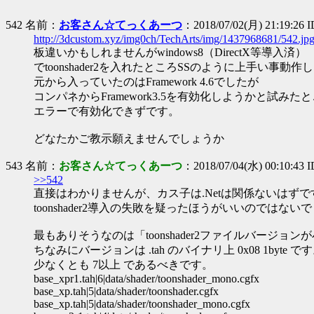
542 名前：
お客さん☆てっくあーつ
：2018/07/02(月) 21:19:26
http://3dcustom.xyz/img0ch/TechArts/img/1437968681/542.jp
板違いかもしれませんがwindows8（DirectX等導入済）
でtoonshader2を入れたところSSのように上手い事動作
元から入っていたのはFramework 4.6でしたが
コンパネからFramework3.5を有効化しようかと試みた
エラーで有効化できずです。
どなたかご教示願えませんでしょうか
543 名前：
お客さん☆てっくあーつ
：2018/07/04(水) 00:10:43 
>>542
直接はわかりませんが、カス子は.Netは関係ないはずで
toonshader2導入の失敗を疑ったほうがいいのではない
最もありそうなのは「toonshader2ファイルバージ
ちなみにバージョンは .tah のバイナリ上 0x08 1byte
少なくとも 7以上 であるべきです。
base_xpr1.tah|6|data/shader/toonshader_mono.cgfx
base_xp.tah|5|data/shader/toonshader.cgfx
base_xp.tah|5|data/shader/toonshader_mono.cgfx