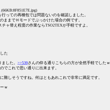
g
(66KB:8F851E7E.jpg)
えを行っての再梱包では問題ないのを確認しました。
デフォルトのままでＨモードでぶっかけた場合の例です。
チャ替え程度の作業ならTSO2TEXが手軽ですよ。
した
りました。
>>539
さんの仰る通りこちらの方が全然手軽でした
のでこれで思い通りに出来ます。
に難しそうですね。何はともあれこれで非常に満足です。
ーｗ