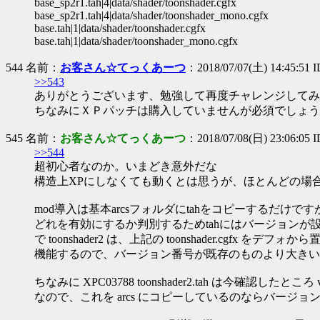
base_sp2r1.tah|4|data/shader/toonshader.cgfx
base_sp2r1.tah|4|data/shader/toonshader_mono.cgfx
base.tah|1|data/shader/toonshader.cgfx
base.tah|1|data/shader/toonshader_mono.cgfx
544 名前：
お客さん☆てっくあーつ
：2018/07/07(土) 14:45:51 
>>543
ありがとうございます、勉強して再度チャレンジしてみ
ちなみにＸＰパッチは購入していませんが必須でしょう
545 名前：
お客さん☆てっくあーつ
：2018/07/08(日) 23:06:05 
>>544
超初心者なのか。いまどき意外だな
構造上XPにしなくても動くとは思うが、ほとんどの場
mod導入は基本arcsフォルダにtahをコピーするだけ
どれを有効にするか判別するためtahにはバージョンが
で toonshader2 は、上記の toonshader.cgfx をデ
機能するので、バージョン番号が既存のものより大きい
ちなみに XPC03788 toonshader2.tah は今確認したところ ve
なので、これを arcs にコピーしているのならバージ