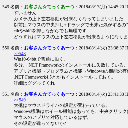
549 名前：
お客さん☆てっくあーつ
：2018/08/13(月) 14:45:20 
すいません
カメラの上下左右移動が出来なくなってしまいました
以前はマウスの中央押し+ドラッグで出来た気がするの
ctlrやshiftを押しながらでも無理です
どうすればマウスの上下左右移動が出来るようになりま
550 名前：
お客さん☆てっくあーつ
：2018/08/14(火) 23:38:37 
>>548
Win10-64bitで普通に動く。
多分、.NET Frameworkのインストールに失敗して
アプリと機能→プログラムと機能→Windowsの機能の有
.NET Framework4.5とかもインストールしておく。
詳細はググってくれ
551 名前：
お客さん☆てっくあーつ
：2018/08/14(火) 23:41:33 
>>549
大抵はマウスドライバの設定が変わっている。
Windows標準はホイール機能はあっても、中央クリッ
マウスのアプリで対応しているはず。
その設定が違ってないか?