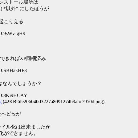
ス子インストール場所は
など) *以外* にしたほうが
起こりえる
ID:9sWvJgH9
できればXP同梱済み
 ID:SBHakHF3
のはなんでしょうか？
 ID:8Ki9HCAY
g
(42KB:6fe206040d3227a8091274b9a5c7950d.png)
いたヘビセが
ファイル化は出来ましたが
ル化ができません。