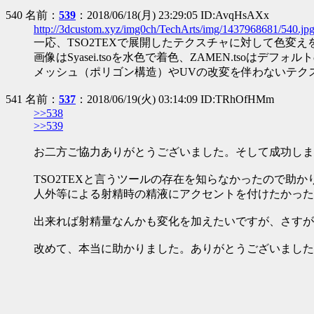
540 名前：
539
：2018/06/18(月) 23:29:05 ID:AvqHsAXx
http://3dcustom.xyz/img0ch/TechArts/img/1437968681/540.jp
一応、TSO2TEXで展開したテクスチャに対して色変
画像はSyasei.tsoを水色で着色、ZAMEN.tsoは
メッシュ（ポリゴン構造）やUVの改変を伴わないテクス
541 名前：
537
：2018/06/19(火) 03:14:09 ID:TRhOfHMm
>>538
>>539
お二方ご協力ありがとうございました。そして成功しま
TSO2TEXと言うツールの存在を知らなかったので助か
人外等による射精時の精液にアクセントを付けたかった
出来れば射精量なんかも変化を加えたいですが、さすが
改めて、本当に助かりました。ありがとうございました