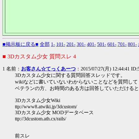
■掲示板に戻る■
全部
1-
101-
201-
301-
401-
501-
601-
701-
801-
■ 3Dカスタム少女 質問スレ 4
1 名前：
お客さん☆てっくあーつ
：2015/07/27(月) 12:44:41 ID:
3Dカスタム少女に関する質問回答スレッドです。
wikiなどに書いていないわからないことなどを質問し
ベテランの方、お時間のある方は回答していただけると
3Dカスタム少女Wiki
ttp://www8.atwiki.jp/3dcustom/
3Dカスタム少女 MODデータベース
ttp://3dcustom.ath.cx/rails/
前スレ