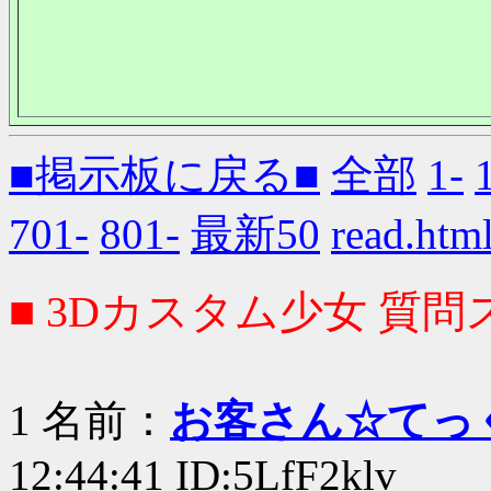
■掲示板に戻る■
全部
1-
701-
801-
最新50
read.
■ 3Dカスタム少女 質問ス
1 名前：
お客さん☆てっ
12:44:41 ID:5LfF2klv